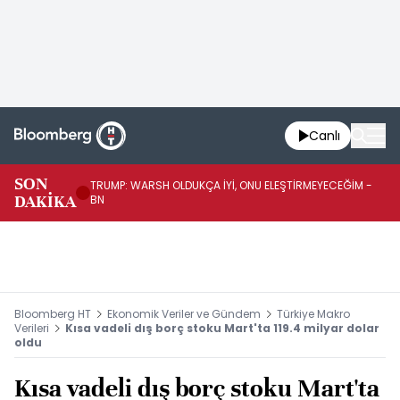
Canlı
SON
TRUMP: WARSH OLDUKÇA İYİ, ONU ELEŞTİRMEYECEĞİM -
TR
DAKİKA
BN
KA
Bloomberg HT
Ekonomik Veriler ve Gündem
Türkiye Makro
Verileri
Kısa vadeli dış borç stoku Mart'ta 119.4 milyar dolar
oldu
Kısa vadeli dış borç stoku Mart'ta