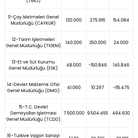
(TMO)
11-Çay İsletmeleri Genel
120.000
275.916
154.084
Müdürlüğü (CAYKUR)
12-Tarım İşletmeleri
140.000
250.000
24.000
Genel Müdürlüğü (TİGEM)
13-Et ve Süt Kurumu
48.000
-150.846
145.846
Genel Müdürlüğü (ESK)
14-Devlet Malzeme Ofisi
41.060
10.297
-115.475
Genel Müdürlüğü (DMO)
15-T.C. Devlet
Demiryolları İşletmesi
7.500.000
9.504.455
494.630
Genel Müdürlüğü (TCDD)
16-Türkive Vagon Sanayi