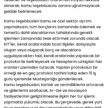
alınarak, kamu teşebbüsünü zarara uğratmayacak
şekilde belirlenecek.
Kamu teşebbüsleri kamu ve özel sektör ayrımı
yapmaksızın, tüm borçlarını zamanında ödemek ve
temettü dahil alacaklarının tahsilatında gerekli
işlemleri zamanında tesis ettirmek zorunda olacak.
KİT'ler, kendi aralarındaki ticari ilişkiler dolayısıyla
oluşan veya oluşacak borç ve alacaklara
uygulayacakları faizi, kendi aralarında yapılacak bir
protokol ile belirleyecek ve hesaplarını uzlaşılan faiz
oranları üzerinden tutacak. Yapılan protokolün bir
örneği de en geç protokol tarihini takip eden 15 iş
günü içerisinde Müsteşarlığa gönderilecek.
Kamu teşebbüsleri, karlılık ve verimliliklerini artıracak
ve giderlerini azaltacak, Ar-Ge ve inovasyon
faaliyetlerinin geliştirilmesine ilişkin her tür işlemi
yapmakla yükümlü olacak. Bu çerçevede, gerek yurt
içi ve gerekse yurt dışı üniversitelerle veya diğer ilgili