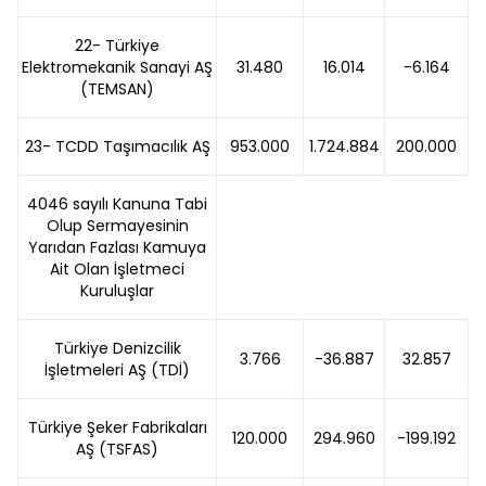
22- Türkiye
Elektromekanik Sanayi AŞ
31.480
16.014
-6.164
(TEMSAN)
23- TCDD Taşımacılık AŞ
953.000
1.724.884
200.000
4046 sayılı Kanuna Tabi
Olup Sermayesinin
Yarıdan Fazlası Kamuya
Ait Olan İşletmeci
Kuruluşlar
Türkiye Denizcilik
3.766
-36.887
32.857
İşletmeleri AŞ (TDİ)
Türkiye Şeker Fabrikaları
120.000
294.960
-199.192
AŞ (TSFAS)