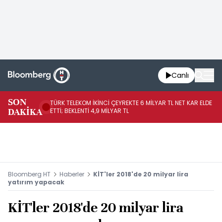
Canlı
SON
TÜRK TELEKOM İKİNCİ ÇEYREKTE 6 MİLYAR TL NET KAR ELDE
AB
DAKİKA
ETTİ; BEKLENTİ 4,9 MİLYAR TL
İR
Bloomberg HT
Haberler
KİT'ler 2018'de 20 milyar lira
yatırım yapacak
KİT'ler 2018'de 20 milyar lira