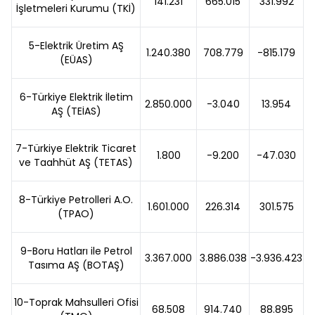
141.231
665.015
331.992
İşletmeleri Kurumu (TKİ)
5-Elektrik Üretim AŞ
1.240.380
708.779
-815.179
(EÜAS)
6-Türkiye Elektrik İletim
2.850.000
-3.040
13.954
AŞ (TEİAS)
7-Türkiye Elektrik Ticaret
1.800
-9.200
-47.030
ve Taahhüt AŞ (TETAS)
8-Türkiye Petrolleri A.O.
1.601.000
226.314
301.575
(TPAO)
9-Boru Hatları ile Petrol
3.367.000
3.886.038
-3.936.423
Tasıma AŞ (BOTAŞ)
10-Toprak Mahsulleri Ofisi
68.508
914.740
88.895