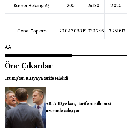
Sümer Holding AŞ
200
25.130
2.020
Genel Toplam
20.042.088
19.039.246
-3.251.612
AA
Öne Çıkanlar
Trump'tan Rusya'ya tarife tehdidi
AB, ABD'ye karşı tarife misillemesi
üzerinde çalışıyor