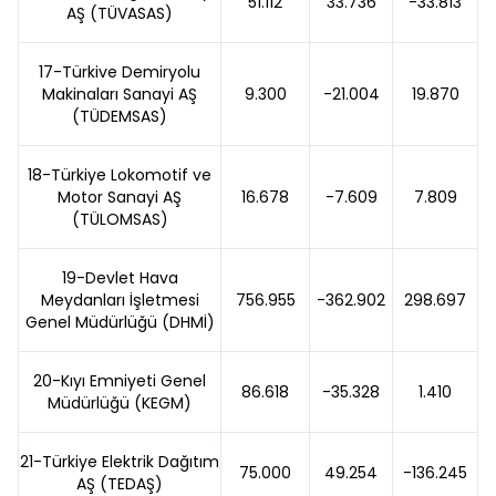
51.112
33.736
-33.813
AŞ (TÜVASAS)
17-Türkive Demiryolu
Makinaları Sanayi AŞ
9.300
-21.004
19.870
(TÜDEMSAS)
18-Türkiye Lokomotif ve
Motor Sanayi AŞ
16.678
-7.609
7.809
(TÜLOMSAS)
19-Devlet Hava
Meydanları İşletmesi
756.955
-362.902
298.697
Genel Müdürlüğü (DHMİ)
20-Kıyı Emniyeti Genel
86.618
-35.328
1.410
Müdürlüğü (KEGM)
21-Türkiye Elektrik Dağıtım
75.000
49.254
-136.245
AŞ (TEDAŞ)