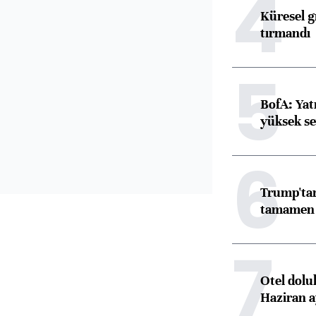
4
Küresel gı
tırmandı
5
BofA: Yatı
yüksek se
6
Trump'tan
tamamen o
7
Otel dolu
Haziran a