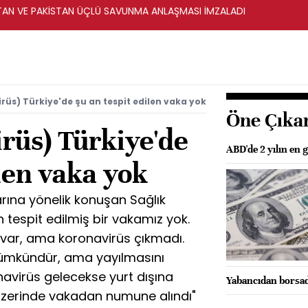
STAN VE PAKİSTAN ÜÇLÜ SAVUNMA ANLAŞMASI İMZALADI
rüs) Türkiye'de şu an tespit edilen vaka yok
Öne Çıka
rüs) Türkiye'de
ABD'de 2 yılın en
ilen vaka yok
arına yönelik konuşan Sağlık
 tespit edilmiş bir vakamız yok.
 var, ama koronavirüs çıkmadı.
ümkündür, ama yayılmasını
avirüs gelecekse yurt dışına
Yabancıdan borsada
n üzerinde vakadan numune alındı"