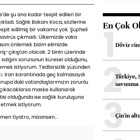
e'de şu ana kadar tespit edilen bir
kladı. Sağlık Bakanı Koca, sözlerine
En Çok O
1
spit edilmiş bir vakamız yok. Şüpheli
navirüs çıkmadı. Ülkemizde vaka
ını önlemek bizim elimizde.
Döviz cins
iş-çıkıştan olacak. 2 binin üzerinde
salgını sorununun küresel olduğunu,
2
mek istiyorum. Tedbirsizlik yüzünden
tı. İran karantinada geç kalmasaydı
Türkiye, 
vrupa'daki vatandaşlarımızın zorunlu
savunma 
 çıkacaklarsa maske kullanarak
3
rtisi olduğunda ise sağlık kuruluşuna
 etmek istiyorum.
Çin'in alt
en tiyatro, mizansen...