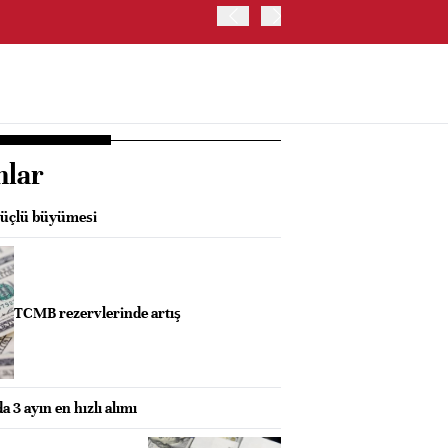
TRUMP: WARSH OLDUKÇA 
nlar
 güçlü büyümesi
TCMB rezervlerinde artış
 3 ayın en hızlı alımı