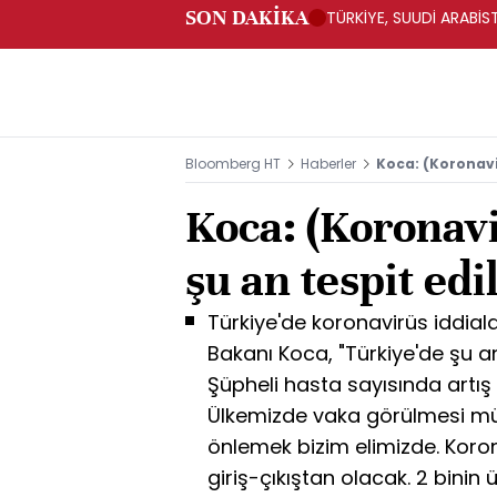
SON DAKİKA
TÜRKİYE, SUUDİ ARABİ
Bloomberg HT
Haberler
Koca: (Koronavi
Koca: (Koronavi
şu an tespit ed
Türkiye'de koronavirüs iddial
Bakanı Koca, "Türkiye'de şu an
Şüpheli hasta sayısında artış
Ülkemizde vaka görülmesi m
önlemek bizim elimizde. Koron
giriş-çıkıştan olacak. 2 bini