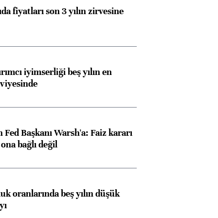
da fiyatları son 3 yılın zirvesine
rımcı iyimserliği beş yılın en
viyesinde
 Fed Başkanı Warsh'a: Faiz kararı
na bağlı değil
luk oranlarında beş yılın düşük
yı