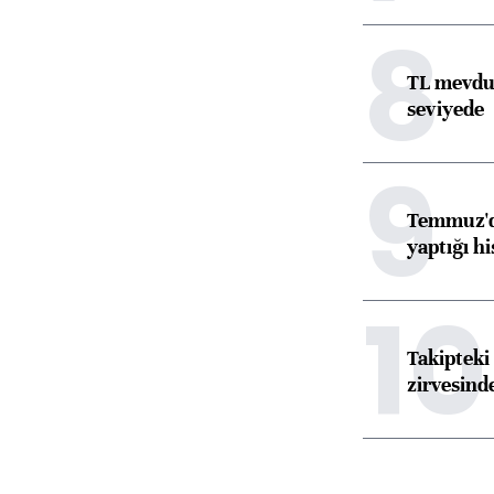
8
TL mevdua
seviyede
9
Temmuz'da
yaptığı hi
10
Takipteki 
zirvesind