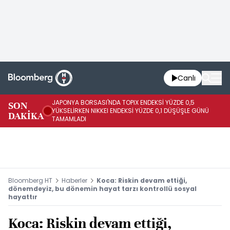
Canlı
JAPONYA BORSASI'NDA TOPIX ENDEKSİ YÜZDE 0,5
SON
Vİ
YÜKSELİRKEN NIKKEI ENDEKSİ YÜZDE 0,1 DÜŞÜŞLE GÜNÜ
DAKİKA
15
TAMAMLADI
Bloomberg HT
Haberler
Koca: Riskin devam ettiği,
dönemdeyiz, bu dönemin hayat tarzı kontrollü sosyal
hayattır
Koca: Riskin devam ettiği,