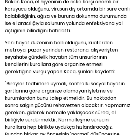
Bakan Koca, el hijyeninin de riske karşı önemli bir
koruyucu olduğunu, virüsün dış ortamda bir süre canlı
kalabildiğinin, ağıza ve buruna dokunma durumunda
ise el aracılığıyla solunum yolunda enfeksiyona yol
açtığının bilindiğini hatırlattı.
Yeni hayat düzeninin belli olduğunu, kuaförden
metroya, pazar yerinden restorana, alışverişten
seyahate gündelik hayatın tüm unsurlarının
kendilerini kurallara göre organize etmesi
gerektiğine vurgu yapan Koca, şunları kaydetti:
"Bireyler tedbirlere uymalı, kontrollü sosyal hayatın
şartlarına göre organize olamayan işletme ve
kurumlardan bunu talep etmelidir. Bu noktadan
sonra salgın gücünü rehavetten alacaktır. Yapmamız
gereken, giderek normale yaklaşacak süreci, el
birliğiyle sürdürmektir. Normalleşme sürecini
kurallara hep birlikte uydukça hızlandıracağız.
Bundan birkaç ay öncesinin 'normal' düşüncesine,