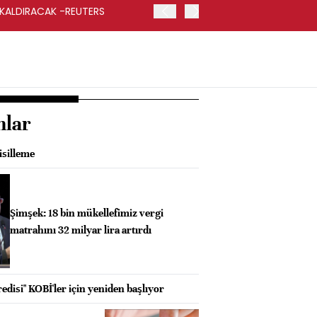
 KALDIRACAK -REUTERS
ABD DIŞİŞLERİ BAKANLIĞI
UYGULANACAK
nlar
isilleme
Şimşek: 18 bin mükellefimiz vergi
matrahını 32 milyar lira artırdı
disi" KOBİ'ler için yeniden başlıyor