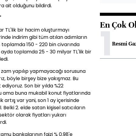
 ait olduğunu bildirdi.
"
En Çok O
1
ar TL'lik bir hacim oluşturmayı
inde indirim gibi tüm atılan adımların
Resmi Gaz
toplamda 150 - 220 bin civarında
6 ayda toplamda 25 - 30 milyar TL'lik bir
edi.
a zam yapılıp yapmayacağı sorusuna
ız, böyle birşey bize yakışmaz. Bu
ediyoruz. Son bir yılda %22
su ama buna mukabil konut fiyatlarında
 artış var yani, son 1 ay içerisinde
 Belki 2. elde satan kişisel satıcıların
ektör olarak fiyatları yukarı
rdi.
amu bankalarının faizi % 0.98'e