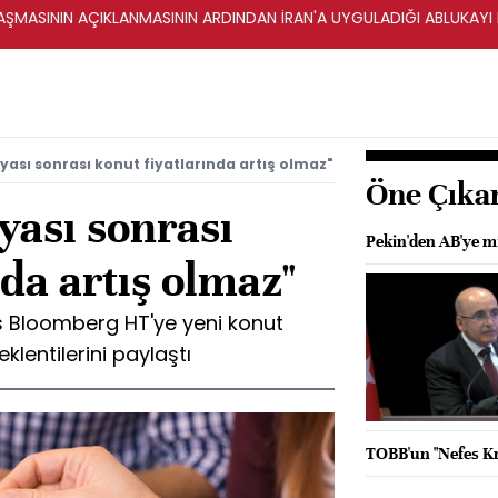
ŞMASININ AÇIKLANMASININ ARDINDAN İRAN'A UYGULADIĞI ABLUKAYI
sı sonrası konut fiyatlarında artış olmaz"
Öne Çıka
ası sonrası
Pekin'den AB'ye m
nda artış olmaz"
s Bloomberg HT'ye yeni konut
lentilerini paylaştı
TOBB'un "Nefes Kre