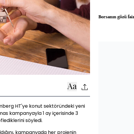
Borsanın gözü fai
mberg HT'ye konut sektöründeki yeni
mas kampanyayla 1 ay içerisinde 3
lediklerini söyledi.
dığını, kampanyada her projenin