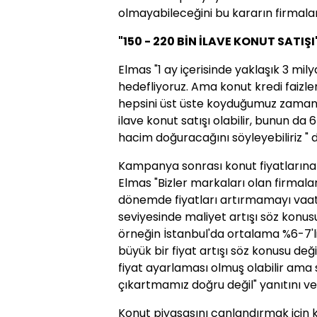
olmayabileceğini bu kararın firmalara
"150 - 220 BİN İLAVE KONUT SATIŞI
Elmas "1 ay içerisinde yaklaşık 3 mily
hedefliyoruz. Ama konut kredi faizler
hepsini üst üste koyduğumuz zaman 
ilave konut satışı olabilir, bunun da 
hacim doğuracağını söyleyebiliriz " d
Kampanya sonrası konut fiyatların
Elmas "Bizler markaları olan firmalar
dönemde fiyatları artırmamayı vaat 
seviyesinde maliyet artışı söz konu
örneğin İstanbul'da ortalama %6-7'lik
büyük bir fiyat artışı söz konusu değil.
fiyat ayarlaması olmuş olabilir ama s
çıkartmamız doğru değil" yanıtını ve
Konut piyasasını canlandırmak için k