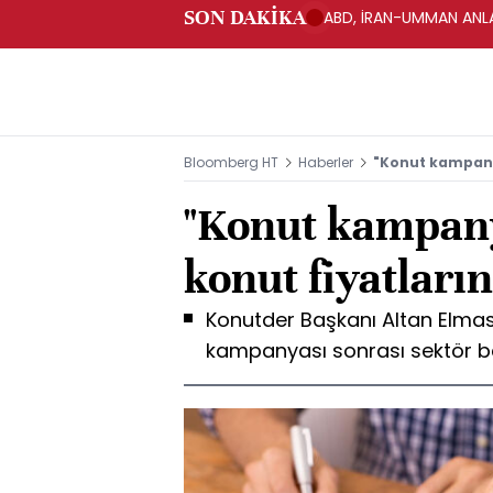
SON DAKİKA
ABD, İRAN-UMMAN ANLA
Bloomberg HT
Haberler
"Konut kampanya
"Konut kampany
konut fiyatları
Konutder Başkanı Altan Elma
kampanyası sonrası sektör bek