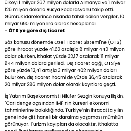
ülkeyi 1 milyar 267 milyon dolarla Almanya ve 1 milyar
126 milyon dolarla Rusya Federasyonu takip etti.
Gümrük idarelerince nisanda tahsil edilen vergiler, 10
milyar 690 milyon lira olarak hesaplandı.
-
ÖTS'ye göre dış ticaret
Söz konusu dönemde Özel Ticaret Sistemi'ne (ÖTS)
göre ihracat yüzde 41,62 azalışla 8 milyar 442 milyon
dolar olurken, ithalat yüzde 32,17 azalarak 11 milyar
844 milyon dolara geriledi. Dış ticaret açığı, ÖTS'ye
göre yüzde 13,41 artışla 3 milyar 402 milyon doları
bulurken, dış ticaret hacmi de yüzde 36,45 azalarak
20 milyar 286 milyon dolar olarak kayıtlara geçti.
İş Yatırım Başekonomisti Nilüfer Sezgin konuya ilişkin,
"Cari denge açısından IMF nin küresrl ekonomi
tahminlerine bakıldığında, Türkiye’nin ihracatta yılın
genelinde çift haneli bir daralma yaşaması mümkün
görünüyor. Turizm kayıpları da olacaktır. İthalatta