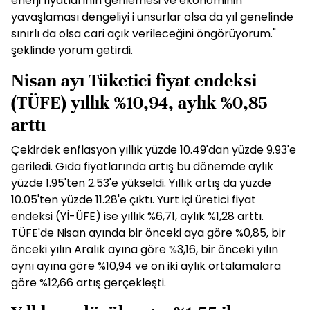
enerji fiyatlarının gerilemesi ve ekonominin
yavaşlaması dengeliyi i unsurlar olsa da yıl genelinde
sınırlı da olsa cari açık verileceğini öngörüyorum."
şeklinde yorum getirdi.
Nisan ayı Tüketici fiyat endeksi
(TÜFE) yıllık %10,94, aylık %0,85
arttı
Çekirdek enflasyon yıllık yüzde 10.49'dan yüzde 9.93'e
geriledi. Gıda fiyatlarında artış bu dönemde aylık
yüzde 1.95'ten 2.53'e yükseldi. Yıllık artış da yüzde
10.05'ten yüzde 11.28'e çıktı. Yurt içi üretici fiyat
endeksi (Yİ-ÜFE) ise yıllık %6,71, aylık %1,28 arttı.
TÜFE'de Nisan ayında bir önceki aya göre %0,85, bir
önceki yılın Aralık ayına göre %3,16, bir önceki yılın
aynı ayına göre %10,94 ve on iki aylık ortalamalara
göre %12,66 artış gerçekleşti.