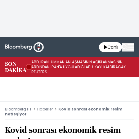
Canlı
ABD, İRAN-UMMAN ANLAŞMASININ AÇIKLANMASININ
AB
SON
ARDINDAN İRAN'A UYGULADIĞI ABLUKAYI KALDIRACAK -
GE
DAKİKA
REUTERS
UY
Bloomberg HT
Haberler
Kovid sonrası ekonomik resim
netleşiyor
Kovid sonrası ekonomik resim