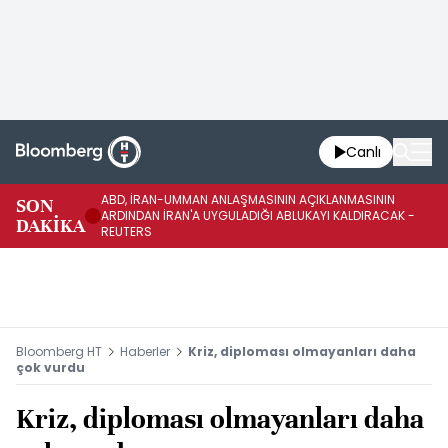
Canlı
ABD, İRAN-UMMAN ANLAŞMASININ AÇIKLANMASININ
AB
SON
ARDINDAN İRAN'A UYGULADIĞI ABLUKAYI KALDIRACAK -
GE
DAKİKA
REUTERS
UY
Bloomberg HT
Haberler
Kriz, diploması olmayanları daha
çok vurdu
Kriz, diploması olmayanları daha