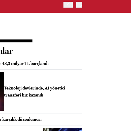
ABD HAZİNE BAKANLIĞI'NIN
nlar
de 48,3 milyar TL borçlandı
Teknoloji devlerinde, AI yönetici
transferi hız kazandı
 karşılık düzenlemesi