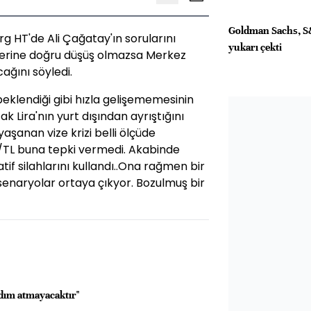
Goldman Sachs, S
g HT'de Ali Çağatay'ın sorularını
yukarı çekti
elerine doğru düşüş olmazsa Merkez
cağını söyledi.
klendiği gibi hızla gelişememesinin
Lira'nın yurt dışından ayrıştığını
 yaşanan vize krizi belli ölçüde
TL buna tepki vermedi. Akabinde
if silahlarını kullandı..Ona rağmen bir
 senaryolar ortaya çıkyor. Bozulmuş bir
dım atmayacaktır"