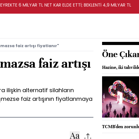
EYREKTE 6 MİLYAR TL NET KAR ELDE ETTİ; BEKLENTİ 4,9 MİLYAR TL
azsa faiz artışı fiyatlanır"
Öne Çıka
mazsa faiz artışı
Hazine, iki tahvil
 ilişkin alternatif silahların
düşmezse faiz artışının fiyatlanmaya
TCMB'den zorunlu