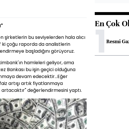
En Çok O
1
I"
 şirketlerin bu seviyelerden hala alıcı
Resmi Ga
 ki çoğu raporda da analistlerin
llendirmeye başladığını görüyoruz.
 Eximbank'ın hamleleri geliyor, ama
kez Bankası bu işin geçici olduğuna
llanmaya devam edecektir...Eğer
aiz artışı artık fiyatlanmaya
artacaktır" değerlendirmesini yaptı.