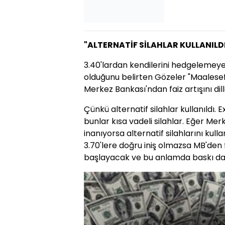
"ALTERNATİF SİLAHLAR KULLANILD
3.40'lardan kendilerini hedgelemeyen
olduğunu belirten Gözeler "Maalesef
Merkez Bankası'ndan faiz artışını di
Çünkü alternatif silahlar kullanıldı.
bunlar kısa vadeli silahlar. Eğer Mer
inanıyorsa alternatif silahlarını ku
3.70'lere doğru iniş olmazsa MB'den f
başlayacak ve bu anlamda baskı da 