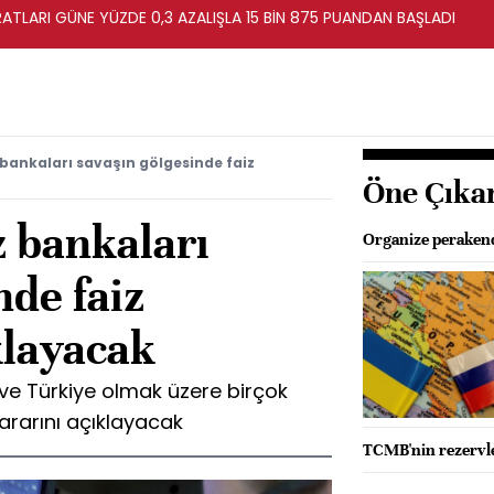
ATLARI GÜNE YÜZDE 0,3 AZALIŞLA 15 BİN 875 PUANDAN BAŞLADI
bankaları savaşın gölgesinde faiz
Öne Çıka
 bankaları
Organize perakende
nde faiz
klayacak
 ve Türkiye olmak üzere birçok
ararını açıklayacak
TCMB'nin rezervle