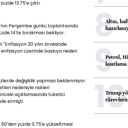
üzde 13.75'e çıktı.
8
Altın, ha
'nın Perşembe günkü toplantısında
hazırlanı
yüzde 14'te bırakması bekliyor.
9
Enflasyon 20 yılın zirvesinde.
e enflasyon üzerinde baskıya neden
Petrol, H
kısıtlama
10
izlerde değişiklik yapması beklenmiyor.
leri nedeniyle riskleri
Trump yön
 önceki açıklamasında tüketici
türevleri
ade etmişti.
0.50'den yüzde 0.75'e yükseltmesi