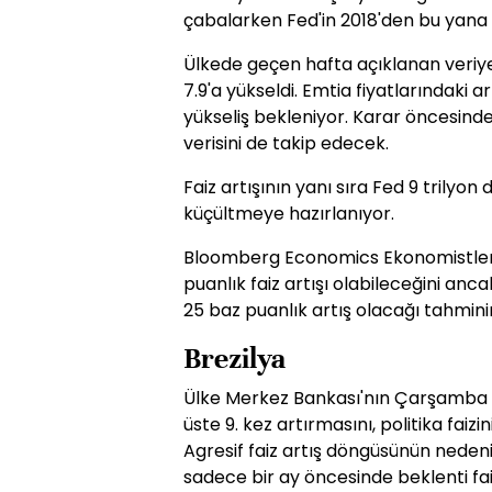
çabalarken Fed'in 2018'den bu yana i
Ülkede geçen hafta açıklanan veriye
7.9'a yükseldi. Emtia fiyatlarındaki 
yükseliş bekleniyor. Karar öncesinde 
verisini de takip edecek.
Faiz artışının yanı sıra Fed 9 trilyo
küçültmeye hazırlanıyor.
Bloomberg Economics Ekonomistleri
puanlık faiz artışı olabileceğini anc
25 baz puanlık artış olacağı tahmin
Brezilya
Ülke Merkez Bankası'nın Çarşamba gü
üste 9. kez artırmasını, politika faizi
Agresif faiz artış döngüsünün nedeni
sadece bir ay öncesinde beklenti fai