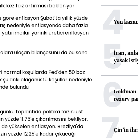
4
lk kez faiz artırması bekleniyor.
 göre enflasyon Şubat'ta yıllık yüzde
Yen kazanç
artış nedeniyle enflasyonda daha fazla
yatırımcılar yarınki üretici enflasyon
5
n dolara ulaşan bilançosunu da bu sene
İran, anl
yasak ist
 normal koşullarda Fed'den 50 baz
6
ak şu anki olağanüstü koşullar nedeniyle
inde bulundu.
Goldman S
rezerv pa
7
nkü toplantıda politika faizini üst
nin yüzde 11.75'e çıkarılmasını bekliyor.
 de yükselen enflasyon. Brezilya'da
Çin’in ih
zin yüzde 12.25'e kadar çıkacağı