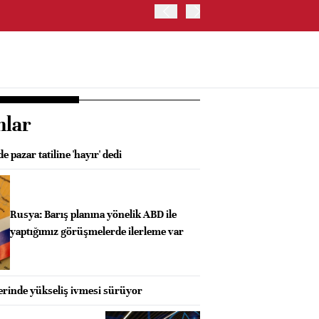
ALMANYA'DA SANAYİ ÜRETİ
nlar
 pazar tatiline 'hayır' dedi
Rusya: Barış planına yönelik ABD ile
yaptığımız görüşmelerde ilerleme var
rinde yükseliş ivmesi sürüyor