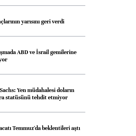
larının yarısını geri verdi
aşmada ABD ve İsrail gemilerine
iyor
achs: Yen müdahalesi doların
ra statüsünü tehdit etmiyor
racatı Temmuz'da beklentileri aştı