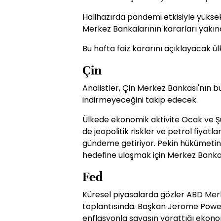
Halihazırda pandemi etkisiyle yükse
Merkez Bankalarının kararları yakın
Bu hafta faiz kararını açıklayacak ül
Çin
Analistler, Çin Merkez Bankası'nın bu y
indirmeyeceğini takip edecek.
Ülkede ekonomik aktivite Ocak ve Şu
de jeopolitik riskler ve petrol fiyatl
gündeme getiriyor. Pekin hükümetini
hedefine ulaşmak için Merkez Bankası
Fed
Küresel piyasalarda gözler ABD Me
toplantısında. Başkan Jerome Powell
enflasyonla savaşın yarattığı ekonom