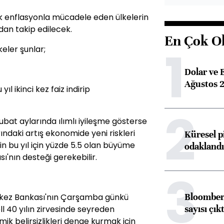
k enflasyonla mücadele eden ülkelerin
dan takip edilecek.
En Çok O
1
keler şunlar;
Dolar ve 
Ağustos 2
ıl ikinci kez faiz indirip
2
bat aylarında ılımlı iyileşme gösterse
arındaki artış ekonomide yeni riskleri
Küresel p
n bu yıl için yüzde 5.5 olan büyüme
odaklandı
'nın desteği gerekebilir.
3
Bloomberg
rkez Bankası'nın Çarşamba günkü
sayısı çıkt
 40 yılın zirvesinde seyreden
ik belirsizlikleri denge kurmak için