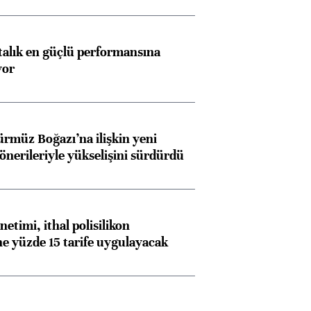
ftalık en güçlü performansına
yor
ürmüz Boğazı’na ilişkin yeni
 önerileriyle yükselişini sürdürdü
etimi, ithal polisilikon
ne yüzde 15 tarife uygulayacak