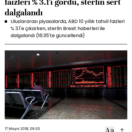
faizleri % 3.1'i gördü, sterlin sert
dalgalandı
Uluslararası piyasalarda, ABD 10 yıllık tahvil faizleri
% 3.1'e çıkarken, sterlin Brexit haberleri ile
dalgalandı (16:35'te güncellendi)
17 Mayıs 2018, 09:00