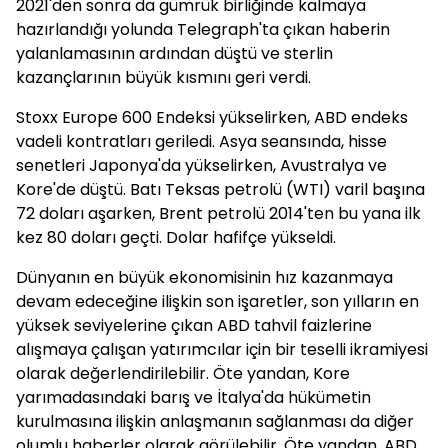
2021'den sonra da gümrük birliğinde kalmaya
hazırlandığı yolunda Telegraph'ta çıkan haberin
yalanlamasının ardından düştü ve sterlin
kazançlarının büyük kısmını geri verdi.
Stoxx Europe 600 Endeksi yükselirken, ABD endeks
vadeli kontratları geriledi. Asya seansında, hisse
senetleri Japonya'da yükselirken, Avustralya ve
Kore'de düştü. Batı Teksas petrolü (WTI) varil başına
72 doları aşarken, Brent petrolü 2014'ten bu yana ilk
kez 80 doları geçti. Dolar hafifçe yükseldi.
Dünyanın en büyük ekonomisinin hız kazanmaya
devam edeceğine ilişkin son işaretler, son yılların en
yüksek seviyelerine çıkan ABD tahvil faizlerine
alışmaya çalışan yatırımcılar için bir teselli ikramiyesi
olarak değerlendirilebilir. Öte yandan, Kore
yarımadasındaki barış ve İtalya'da hükümetin
kurulmasına ilişkin anlaşmanın sağlanması da diğer
olumlu haberler olarak görülebilir. Öte yandan, ABD