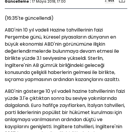
Güncelleme :
17 Mayıs 2018, 17:00
(16:35'te güncellendi)
ABD'nin 10 yıl vadeli Hazine tahvillerinin faizi
Perşembe günü, küresel piyasaların dünyanın en
büyük ekonomisi ABD'nin görünümüne ilişkin
değerlendirmelerde bulunmaya devam etmesi ile
birlikte yüzde 3.1 seviyesine yükseldi. Sterlin,
İngiltere'nin AB gümrük birliğindeki geleceği
konusunda çelişkili haberlerin gelmesi ile birlikte,
sıçrama yapmasının ardından kazançlarını azalttı.
ABD'nin gösterge 10 yıl vadeli hazine tahvillerinin faizi
yüzde 3.1'e çıktıktan sonra bu seviye yakınlarında
dalgalandı. Euro hafifçe zayıflarken, İtalyan tahvilleri,
parti liderlerinin popülist bir hükümet kurulması için
anlaşmaya varılmasının ardından düştü ve
kayıplarını genişletti. İngiltere tahvilleri, İngiltere'nin