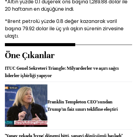
*Altın yüzde 0.1 düşerek ons başına 1,289.88 dolar ile
20 haftanın en düşüğüne indi.
*Brent petrolü yüzde 0.8 değer kazanarak varil
başına 79.92 dolar ile üç yılı aşkın sürenin zirvesine
ulaştı.
Öne Çıkanlar
ITUC Genel Sekreteri Triangle: Milyarderler ve aşırı sağcı
liderler işbirliği yapıyor
Franklin Templeton CEO’sundan
Trump’ın faiz sınırı teklifine eleştiri
"Yapay zekada 'hype' dönemi bitti, sanayi dönüşümü başladı"