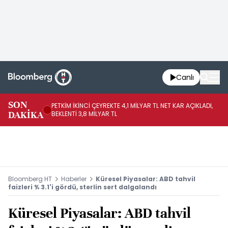
Canlı
SON
PETKİM İKİNCİ ÇEYREKTE 4,1 MİLYAR TL NET KAR AÇIKLADI,
İR
DAKİKA
BEKLENTİ 3,8 MİLYAR TL
UY
Bloomberg HT
Haberler
Küresel Piyasalar: ABD tahvil
faizleri % 3.1'i gördü, sterlin sert dalgalandı
Küresel Piyasalar: ABD tahvil