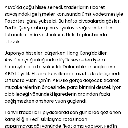
Asya'da çoğu hisse senedi, traderların ticaret
savaşındaki gelişmeler konusunda ümit vadetmesiyle
Pazartesi günü yükseldi. Bu hafta piyasalarda gözler,
Fed'in Çarşamba günü yayınlayacağı son toplantı
tutanaklarında ve Jackson Hole toplantısında
olacak.
Japonya hisseleri düşerken Hong Kong'dakiler,
Asya'nın çoğunluğunda düşük seyreden işlem
hacmiyle birlikte yükseldi. Dolar istikrar sağladı ve
ABD 10 yıllık Hazine tahvillerinin faizi, fazla değişmedi.
Offshore yuan, Çin'in, ABD ile gerçekleşecek ticaret
müzakerelerinin öncesinde, para birimini destekliyor
olabileceği yönündeki işaretlerin ardından fazla
değişmezken onshore yuan güçlendi.
Tahvil traderları, piyasalarda son günlerde gözlenen
karışıklığın Fed'i sıkılaşma rotasından
saptırmayacağı yönünde fiyatlama yapıyor. Fed'in