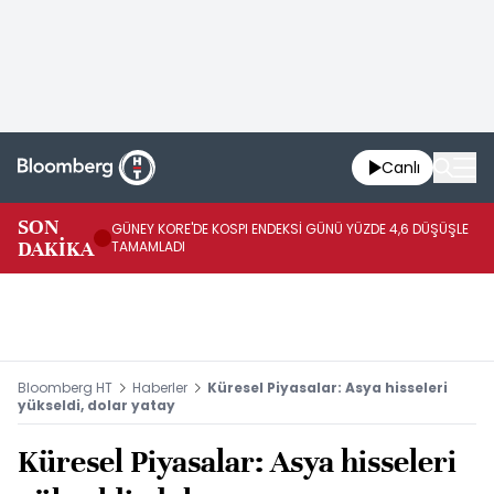
Canlı
JA
SON
GÜNEY KORE'DE KOSPI ENDEKSİ GÜNÜ YÜZDE 4,6 DÜŞÜŞLE
YÜ
DAKİKA
TAMAMLADI
TA
Bloomberg HT
Haberler
Küresel Piyasalar: Asya hisseleri
yükseldi, dolar yatay
Küresel Piyasalar: Asya hisseleri