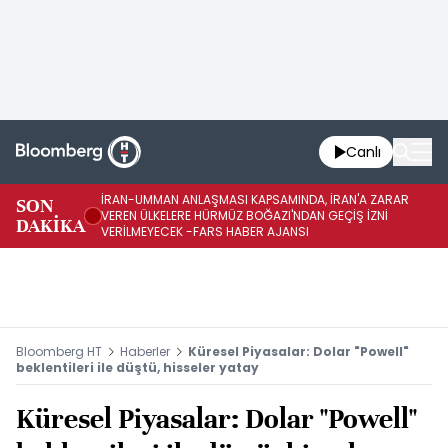
Canlı
İRAN-UMMAN ANLAŞMASI KAPSAMINDA, İRAN'A ZARAR
İR
SON
VEREN ÜLKELERE HÜRMÜZ BOĞAZI'NDAN GEÇİŞ İZNİ
GE
DAKİKA
VERİLMEYECEK -FARS HABER AJANSI
FA
Bloomberg HT
Haberler
Küresel Piyasalar: Dolar "Powell"
beklentileri ile düştü, hisseler yatay
Küresel Piyasalar: Dolar "Powell"