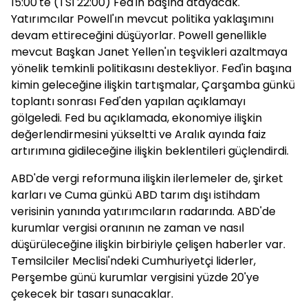
15:00'te (TSİ 22:00) Fed'in başına atayacak.
Yatırımcılar Powell'ın mevcut politika yaklaşımını
devam ettireceğini düşüyorlar. Powell genellikle
mevcut Başkan Janet Yellen'ın teşvikleri azaltmaya
yönelik temkinli politikasını destekliyor. Fed'in başına
kimin geleceğine ilişkin tartışmalar, Çarşamba günkü
toplantı sonrası Fed'den yapılan açıklamayı
gölgeledi. Fed bu açıklamada, ekonomiye ilişkin
değerlendirmesini yükseltti ve Aralık ayında faiz
artırımına gidileceğine ilişkin beklentileri güçlendirdi.
ABD'de vergi reformuna ilişkin ilerlemeler de, şirket
karları ve Cuma günkü ABD tarım dışı istihdam
verisinin yanında yatırımcıların radarında. ABD'de
kurumlar vergisi oranının ne zaman ve nasıl
düşürüleceğine ilişkin birbiriyle çelişen haberler var.
Temsilciler Meclisi'ndeki Cumhuriyetçi liderler,
Perşembe günü kurumlar vergisini yüzde 20'ye
çekecek bir tasarı sunacaklar.