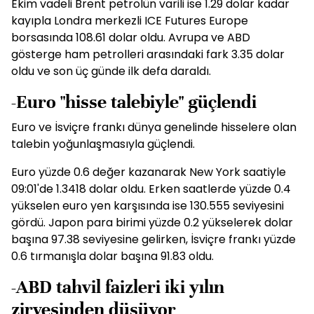
Ekim vadeli Brent petrolün varili ise 1.29 dolar kadar
kayıpla Londra merkezli ICE Futures Europe
borsasında 108.61 dolar oldu. Avrupa ve ABD
gösterge ham petrolleri arasındaki fark 3.35 dolar
oldu ve son üç günde ilk defa daraldı.
-Euro "hisse talebiyle" güçlendi
Euro ve İsviçre frankı dünya genelinde hisselere olan
talebin yoğunlaşmasıyla güçlendi.
Euro yüzde 0.6 değer kazanarak New York saatiyle
09:01'de 1.3418 dolar oldu. Erken saatlerde yüzde 0.4
yükselen euro yen karşısında ise 130.555 seviyesini
gördü. Japon para birimi yüzde 0.2 yükselerek dolar
başına 97.38 seviyesine gelirken, İsviçre frankı yüzde
0.6 tırmanışla dolar başına 91.83 oldu.
-ABD tahvil faizleri iki yılın
zirvesinden düşüyor