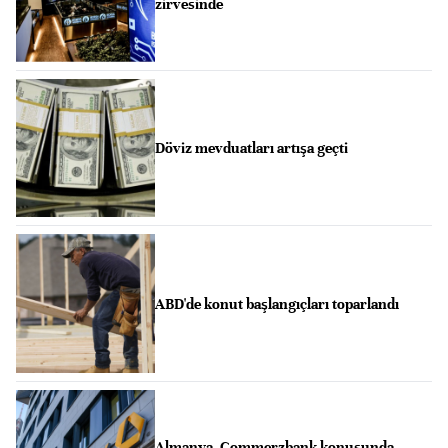
zirvesinde
Döviz mevduatları artışa geçti
ABD'de konut başlangıçları toparlandı
Almanya, Commerzbank konusunda