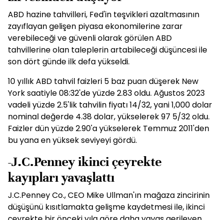
ABD hazine tahvilleri, Fed'in teşvikleri azaltmasının
zayıflayan gelişen piyasa ekonomilerine zarar
verebileceği ve güvenli olarak görülen ABD
tahvillerine olan taleplerin artabileceği düşüncesi ile
son dört günde ilk defa yükseldi.
10 yıllık ABD tahvil faizleri 5 baz puan düşerek New
York saatiyle 08:32'de yüzde 2.83 oldu. Ağustos 2023
vadeli yüzde 2.5'lik tahvilin fiyatı 14/32, yani 1,000 dolar
nominal değerde 4.38 dolar, yükselerek 97 5/32 oldu.
Faizler dün yüzde 2.90'a yükselerek Temmuz 2011'den
bu yana en yüksek seviyeyi gördü.
-J.C.Penney ikinci çeyrekte
kayıpları yavaşlattı
J.C.Penney Co., CEO Mike Ullman'ın mağaza zincirinin
düşüşünü kısıtlamakta gelişme kaydetmesi ile, ikinci
çeyrekte bir önceki yıla göre daha yavaş gerileyen