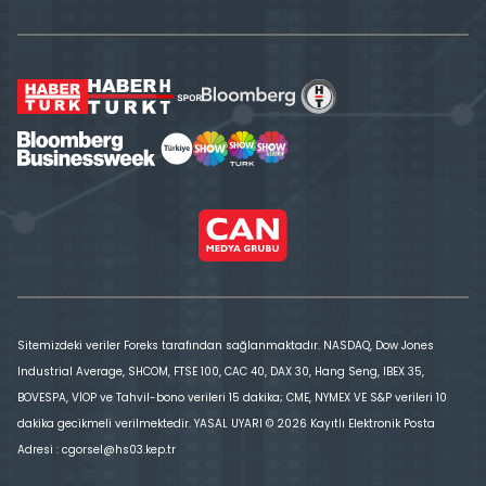
Sitemizdeki veriler Foreks tarafından sağlanmaktadır. NASDAQ, Dow Jones
Industrial Average, SHCOM, FTSE 100, CAC 40, DAX 30, Hang Seng, IBEX 35,
BOVESPA, VİOP ve Tahvil-bono verileri 15 dakika; CME, NYMEX VE S&P verileri 10
dakika gecikmeli verilmektedir. YASAL UYARI © 2026 Kayıtlı Elektronik Posta
Adresi : cgorsel@hs03.kep.tr