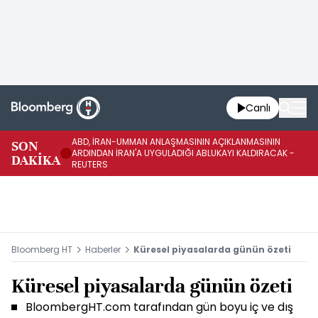
Canlı
ABD, İRAN-UMMAN ANLAŞMASININ AÇIKLANMASININ
AB
SON
ARDINDAN İRAN'A UYGULADIĞI ABLUKAYI KALDIRACAK -
GE
DAKİKA
REUTERS
UY
Bloomberg HT
Haberler
Küresel piyasalarda günün özeti
Küresel piyasalarda günün özeti
BloombergHT.com tarafından gün boyu iç ve dış