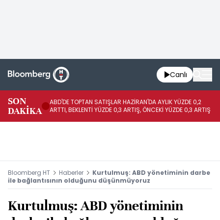
Canlı
SON
ABD'DE TOPTAN SATIŞLAR HAZİRAN'DA AYLIK YÜZDE 0,2
AP
DAKİKA
ARTTI, BEKLENTİ YÜZDE 0,3 ARTIŞ, ÖNCEKİ YÜZDE 0,3 ARTIŞ
KA
Bloomberg HT
Haberler
Kurtulmuş: ABD yönetiminin darbe
ile bağlantısının olduğunu düşünmüyoruz
Kurtulmuş: ABD yönetiminin