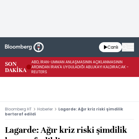
Canlı
ABD, İRAN-UMMAN ANLAŞMASININ AÇIKLANMASININ
AB
SON
ARDINDAN İRAN'A UYGULADIĞI ABLUKAYI KALDIRACAK -
GE
DAKİKA
REUTERS
UY
Bloomberg HT
Haberler
Lagarde: Ağır kriz riski şimdilik
bertaraf edildi
Lagarde: Ağır kriz riski şimdilik