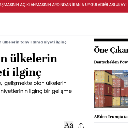
ŞMASININ AÇIKLANMASININ ARDINDAN İRAN'A UYGULADIĞI ABLUKAYI
 ülkelerin tahvil alma niyeti ilginç
Öne Çıka
n ülkelerin
Deutsche'den Powel
ti ilginç
 'gelişmekte olan ülkelerin
niyetlerinin ilginç bir gelişme
AB'den Trump'a tar