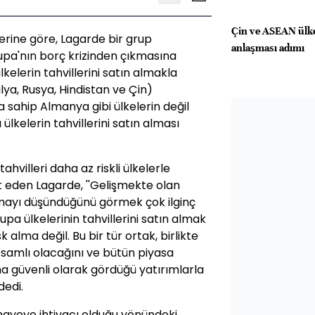
Çin ve ASEAN ülkel
erine göre, Lagarde bir grup
anlaşması adımı
upa'nın borç krizinden çıkmasına
elerin tahvillerini satın almakla
lya, Rusya, Hindistan ve Çin)
a sahip Almanya gibi ülkelerin değil
kelerin tahvillerini satın alması
ahvilleri daha az riskli ülkelerle
t eden Lagarde, ''Gelişmekte olan
almayı düşündüğünü görmek çok ilginç
pa ülkelerinin tahvillerini satın almak
k alma değil. Bu bir tür ortak, birlikte
psamlı olacağını ve bütün piyasa
ha güvenli olarak gördüğü yatırımlarla
dedi.
mayeye ihtiyacı olduğu yönündeki