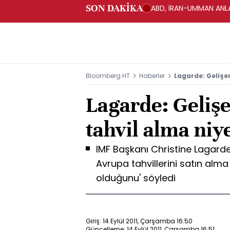
SON DAKİKA
ABD, İRAN-UMMAN ANLA
Bloomberg HT
Haberler
Lagarde: Gelişen
Lagarde: Gelişe
tahvil alma niye
IMF Başkanı Christine Lagarde,
Avrupa tahvillerini satın alma 
olduğunu' söyledi
Giriş: 14 Eylül 2011, Çarşamba 16:50
Güncelleme: 14 Eylül 2011, Çarşamba 16:51