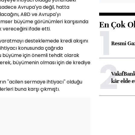
adece Avrupa'ya değil, hatta
lacağını,
ABD
ve Avrupa'yı
yimser büyüme görünümleri karşısında
En Çok O
1
vereceğini ifade etti.
yaratmayı desteklemede kredi akışını
Resmi Ga
ihtiyacı konusunda çağrıda
u büyüme için önemli tehdit olarak
2
erek, büyümenin olması için de krediye
VakıfBank
kâr elde e
n ''acilen sermaye ihtiyacı'' olduğu
erleri buna karşı çıkmıştı.