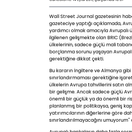
Wall Street Journal gazetesinin hab
gazeteciye yaptığı açıklamada, Avr
yardımcı olmak amacıyla Avrupalı ülk
ilgilenen gelişmekte olan BRIC (Brezi
ülkelerinin, sadece güçlü mali taban
borçlanma sorunu yaşayan Avrupalı ül
gerektiğine dikkat çekti.
Bu kararın İngiltere ve Almanya gibi t
sınırlandırmaması gerektiğine işare
ülkelerin Avrupa tahvillerini satın 
bir gelişme. Ancak sadece güçlü Avru
önemli bir güçlük ya da önemli bir ris
planlanmış bir politikaysa, geniş ka
yatırımcılarının diğerlerine göre da
sınırlandırılmayacağını umuyorum'' 
Avrupalı bankaların daha fazla ser