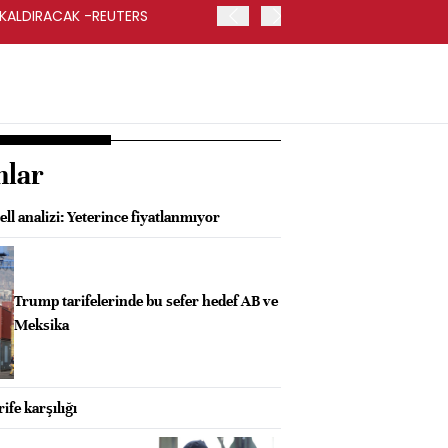
 KALDIRACAK -REUTERS
ABD DIŞİŞLERİ BAKANLIĞI
UYGULANACAK
nlar
l analizi: Yeterince fiyatlanmıyor
Trump tarifelerinde bu sefer hedef AB ve
Meksika
ife karşılığı