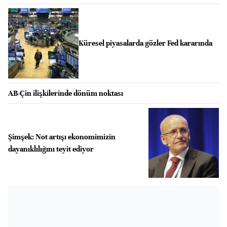
Küresel piyasalarda gözler Fed kararında
AB-Çin ilişkilerinde dönüm noktası
Şimşek: Not artışı ekonomimizin
dayanıklılığını teyit ediyor