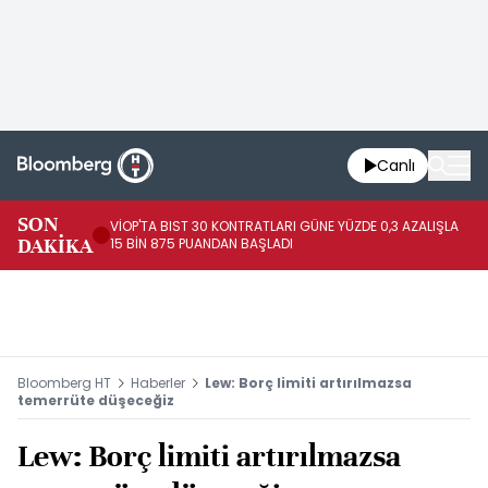
Canlı
SON
VİOP'TA BIST 30 KONTRATLARI GÜNE YÜZDE 0,3 AZALIŞLA
AL
DAKİKA
15 BİN 875 PUANDAN BAŞLADI
AZ
Bloomberg HT
Haberler
Lew: Borç limiti artırılmazsa
temerrüte düşeceğiz
Lew: Borç limiti artırılmazsa