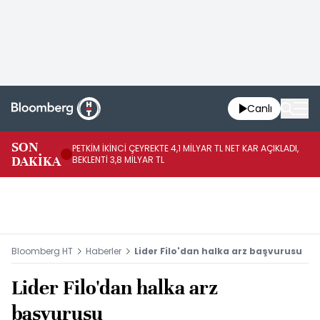
Canlı
SON
PETKİM İKİNCİ ÇEYREKTE 4,1 MİLYAR TL NET KAR AÇIKLADI,
İR
DAKİKA
BEKLENTİ 3,8 MİLYAR TL
UY
Bloomberg HT
Haberler
Lider Filo'dan halka arz başvurusu
Lider Filo'dan halka arz
başvurusu