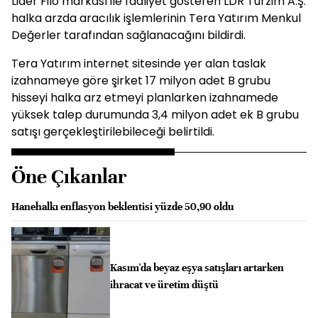
Lider Filo markası ile faaliyet gösteren LDR Turzim A.Ş.
halka arzda aracılık işlemlerinin Tera Yatırım Menkul
Değerler tarafından sağlanacağını bildirdi.
Tera Yatırım internet sitesinde yer alan taslak
izahnameye göre şirket 17 milyon adet B grubu
hisseyi halka arz etmeyi planlarken izahnamede
yüksek talep durumunda 3,4 milyon adet ek B grubu
satışı gerçekleştirilebileceği belirtildi.
Öne Çıkanlar
Hanehalkı enflasyon beklentisi yüzde 50,90 oldu
Kasım'da beyaz eşya satışları artarken
ihracat ve üretim düştü