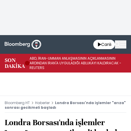
Canlı
ABD, İRAN-UMMAN ANLAŞMASININ AÇIKLANMASININ
AB
SON
ARDINDAN İRAN'A UYGULADIĞI ABLUKAYI KALDIRACAK -
GE
DAKİKA
REUTERS
UY
Bloomberg HT
Haberler
Londra Borsası'nda işlemler "arıza"
sonrası gecikmeli başladı
Londra Borsası'nda işlemler