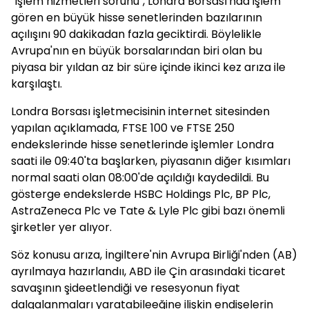
"İşlem hizmetleri sorunu", Londra Borsası'nda işlem
gören en büyük hisse senetlerinden bazılarının
açılışını 90 dakikadan fazla geciktirdi. Böylelikle
Avrupa'nın en büyük borsalarından biri olan bu
piyasa bir yıldan az bir süre içinde ikinci kez arıza ile
karşılaştı.
Londra Borsası işletmecisinin internet sitesinden
yapılan açıklamada, FTSE 100 ve FTSE 250
endekslerinde hisse senetlerinde işlemler Londra
saati ile 09:40'ta başlarken, piyasanın diğer kısımları
normal saati olan 08:00'de açıldığı kaydedildi. Bu
gösterge endekslerde HSBC Holdings Plc, BP Plc,
AstraZeneca Plc ve Tate & Lyle Plc gibi bazı önemli
şirketler yer alıyor.
Söz konusu arıza, İngiltere'nin Avrupa Birliği'nden (AB)
ayrılmaya hazırlandıı, ABD ile Çin arasındaki ticaret
savaşının şideetlendiği ve resesyonun fiyat
dalgalanmaları yaratabileeğine ilişkin endişelerin