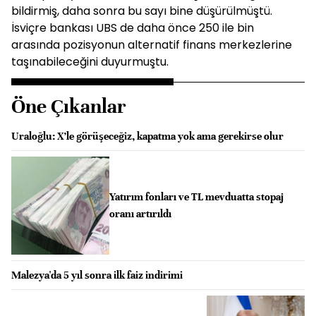
bildirmiş, daha sonra bu sayı bine düşürülmüştü.
İsviçre bankası UBS de daha önce 250 ile bin
arasında pozisyonun alternatif finans merkezlerine
taşınabileceğini duyurmuştu.
Öne Çıkanlar
Uraloğlu: X’le görüşeceğiz, kapatma yok ama gerekirse olur
Yatırım fonları ve TL mevduatta stopaj
oranı artırıldı
Malezya'da 5 yıl sonra ilk faiz indirimi