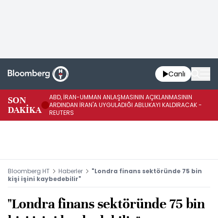
Canlı
ABD, İRAN-UMMAN ANLAŞMASININ AÇIKLANMASININ
AB
SON
ARDINDAN İRAN'A UYGULADIĞI ABLUKAYI KALDIRACAK -
GE
DAKİKA
REUTERS
UY
Bloomberg HT
Haberler
"Londra finans sektöründe 75 bin
kişi işini kaybedebilir"
"Londra finans sektöründe 75 bin