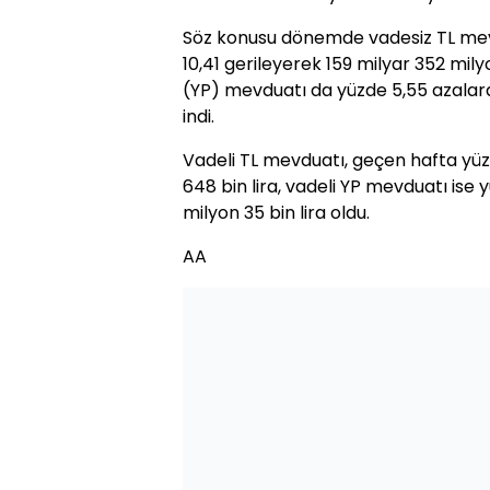
Söz konusu dönemde vadesiz TL mevd
10,41 gerileyerek 159 milyar 352 mily
(YP) mevduatı da yüzde 5,55 azalara
indi.
Vadeli TL mevduatı, geçen hafta yüz
648 bin lira, vadeli YP mevduatı ise
milyon 35 bin lira oldu.
AA