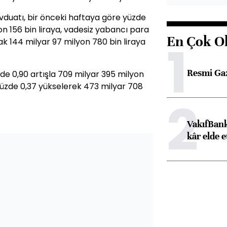
uatı, bir önceki haftaya göre yüzde
on 156 bin liraya, vadesiz yabancı para
En Çok O
1
k 144 milyar 97 milyon 780 bin liraya
Resmi Ga
de 0,90 artışla 709 milyar 395 milyon
 yüzde 0,37 yükselerek 473 milyar 708
2
VakıfBank
kâr elde e