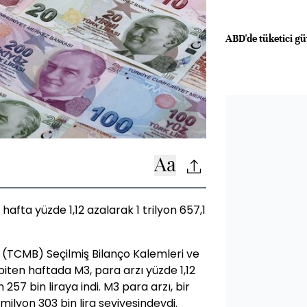
ABD'de tüketici güv
hafta yüzde 1,12 azalarak 1 trilyon 657,1
(TCMB) Seçilmiş Bilanço Kalemleri ve
 biten haftada M3, para arzı yüzde 1,12
 257 bin liraya indi. M3 para arzı, bir
 milyon 303 bin lira seviyesindeydi.