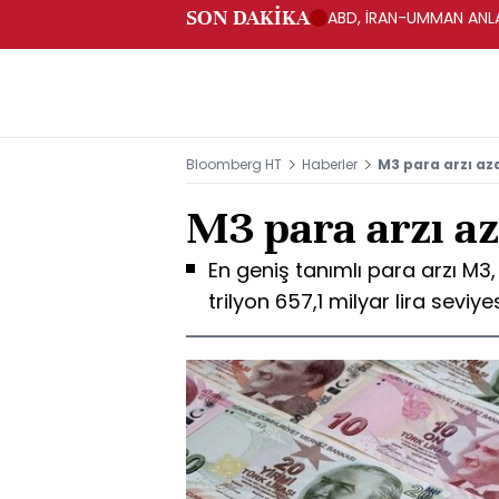
SON DAKİKA
ABD, İRAN-UMMAN ANLA
Bloomberg HT
Haberler
M3 para arzı az
M3 para arzı az
En geniş tanımlı para arzı M3,
trilyon 657,1 milyar lira seviye