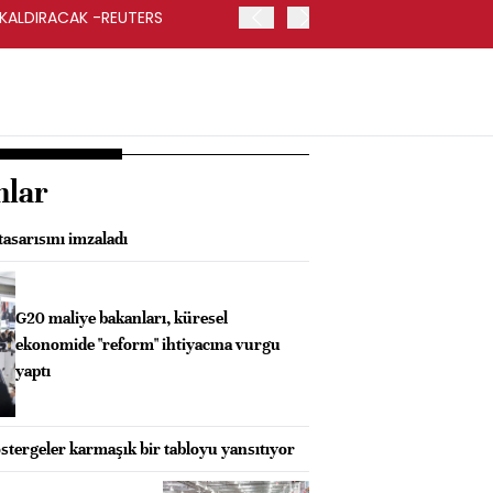
 KALDIRACAK -REUTERS
ABD DIŞİŞLERİ BAKANLIĞI
UYGULANACAK
nlar
asarısını imzaladı
G20 maliye bakanları, küresel
ekonomide "reform" ihtiyacına vurgu
yaptı
tergeler karmaşık bir tabloyu yansıtıyor