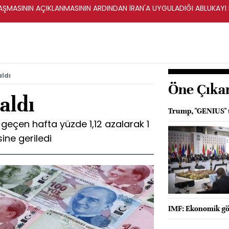
ŞMASININ AÇIKLANMASININ ARDINDAN İRAN'A UYGULADIĞI ABLUKAYI
aldı
Öne Çıka
aldı
Trump, "GENIUS" t
 geçen hafta yüzde 1,12 azalarak 1
sine geriledi
IMF: Ekonomik gös