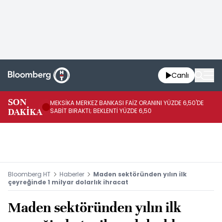
Canlı
SON
MEKSİKA MERKEZ BANKASI FAİZ ORANINI YÜZDE 6,50'DE
OY
DAKİKA
SABİT BIRAKTI; BEKLENTİ YÜZDE 6,50
AÇ
Bloomberg HT
Haberler
Maden sektöründen yılın ilk
çeyreğinde 1 milyar dolarlık ihracat
Maden sektöründen yılın ilk