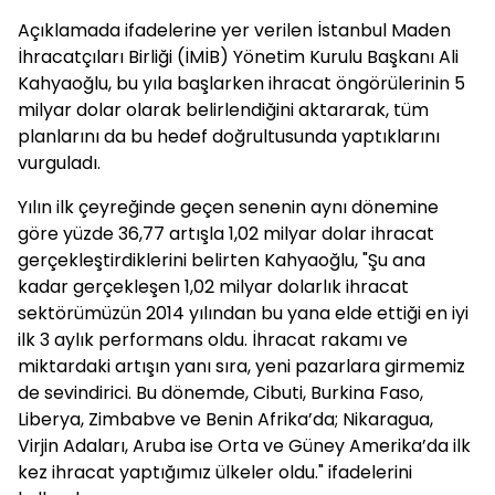
Açıklamada ifadelerine yer verilen İstanbul Maden
İhracatçıları Birliği (İMİB) Yönetim Kurulu Başkanı Ali
Kahyaoğlu, bu yıla başlarken ihracat öngörülerinin 5
milyar dolar olarak belirlendiğini aktararak, tüm
planlarını da bu hedef doğrultusunda yaptıklarını
vurguladı.
Yılın ilk çeyreğinde geçen senenin aynı dönemine
göre yüzde 36,77 artışla 1,02 milyar dolar ihracat
gerçekleştirdiklerini belirten Kahyaoğlu, "Şu ana
kadar gerçekleşen 1,02 milyar dolarlık ihracat
sektörümüzün 2014 yılından bu yana elde ettiği en iyi
ilk 3 aylık performans oldu. İhracat rakamı ve
miktardaki artışın yanı sıra, yeni pazarlara girmemiz
de sevindirici. Bu dönemde, Cibuti, Burkina Faso,
Liberya, Zimbabve ve Benin Afrika’da; Nikaragua,
Virjin Adaları, Aruba ise Orta ve Güney Amerika’da ilk
kez ihracat yaptığımız ülkeler oldu." ifadelerini