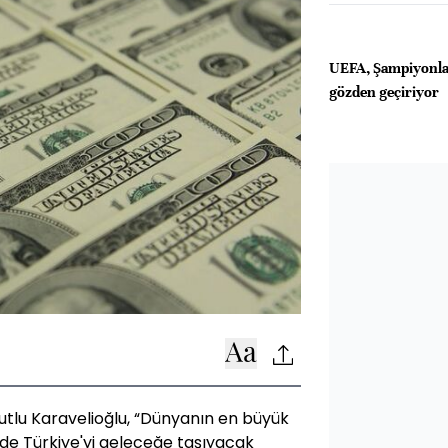
UEFA, Şampiyonlar 
gözden geçiriyor
 Kutlu Karavelioğlu, “Dünyanın en büyük
de Türkiye'yi geleceğe taşıyacak