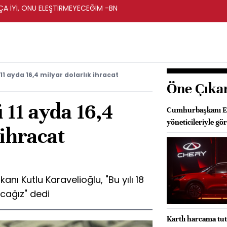
A İYİ, ONU ELEŞTİRMEYECEĞİM -BN
1 ayda 16,4 milyar dolarlık ihracat
Öne Çıka
11 ayda 16,4
Cumhurbaşkanı Erd
yöneticileriyle gö
 ihracat
kanı Kutlu Karavelioğlu, "Bu yılı 18
cağız" dedi
Kartlı harcama tuta