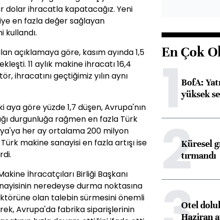
yar dolar ihracatla kapatacağız. Yeni
miye en fazla değer sağlayan
i kullandı.
En Çok O
pılan açıklamaya göre, kasım ayında 1,5
1
kleşti. 11 aylık makine ihracatı 16,4
r, ihracatını geçtiğimiz yılın aynı
BofA: Yatı
yüksek se
ki aya göre yüzde 1,7 düşen, Avrupa'nın
2
ğı durgunluğa rağmen en fazla Türk
nya'ya her ay ortalama 200 milyon
ürk makine sanayisi en fazla artışı ise
Küresel gı
di.
tırmandı
akine İhracatçıları Birliği Başkanı
3
sanayisinin neredeyse durma noktasına
ktörüne olan talebin sürmesini önemli
Otel dolu
erek, Avrupa'da fabrika siparişlerinin
Haziran a