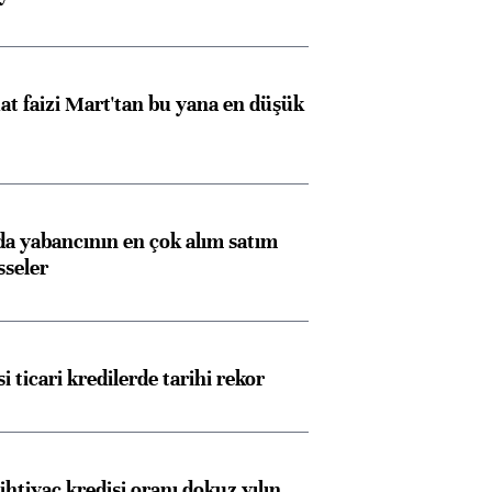
t faizi Mart'tan bu yana en düşük
 yabancının en çok alım satım
sseler
i ticari kredilerde tarihi rekor
ihtiyaç kredisi oranı dokuz yılın