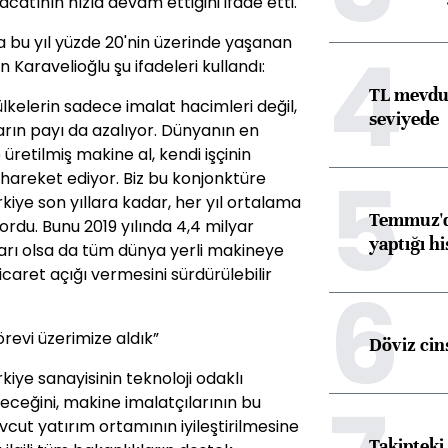
tının hızla devam ettiğini ifade etti.
4
 bu yıl yüzde 20'nin üzerinde yaşanan
n Karavelioğlu şu ifadeleri kullandı:
TL mevdua
lkelerin sadece imalat hacimleri değil,
seviyede
arın payı da azalıyor. Dünyanın en
üretilmiş makine al, kendi işçinin
5
 hareket ediyor. Biz bu konjonktüre
kiye son yıllara kadar, her yıl ortalama
Temmuz'da
yordu. Bunu 2019 yılında 4,4 milyar
yaptığı hi
arı olsa da tüm dünya yerli makineye
icaret açığı vermesini sürdürülebilir
6
revi üzerimize aldık”
Döviz cins
iye sanayisinin teknoloji odaklı
eceğini, makine imalatçılarının bu
vcut yatırım ortamının iyileştirilmesine
Takipteki 