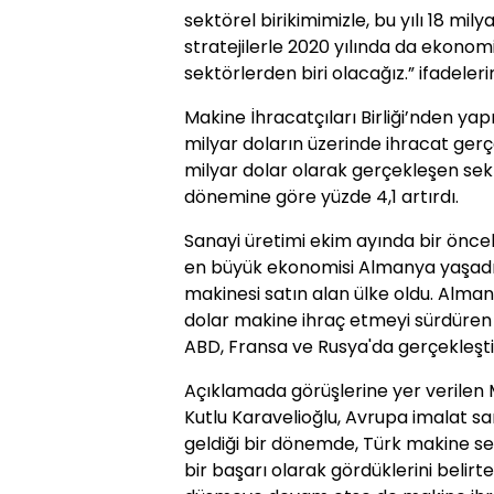
sektörel birikimimizle, bu yılı 18 mil
stratejilerle 2020 yılında da ekono
sektörlerden biri olacağız.” ifadelerin
Makine İhracatçıları Birliği’nden ya
milyar doların üzerinde ihracat gerçe
milyar dolar olarak gerçekleşen sektö
dönemine göre yüzde 4,1 artırdı.
Sanayi üretimi ekim ayında bir önce
en büyük ekonomisi Almanya yaşadı
makinesi satın alan ülke oldu. Alma
dolar makine ihraç etmeyi sürdüren T
ABD, Fransa ve Rusya'da gerçekleştir
Açıklamada görüşlerine yer verilen M
Kutlu Karavelioğlu, Avrupa imalat 
geldiği bir dönemde, Türk makine se
bir başarı olarak gördüklerini belirt