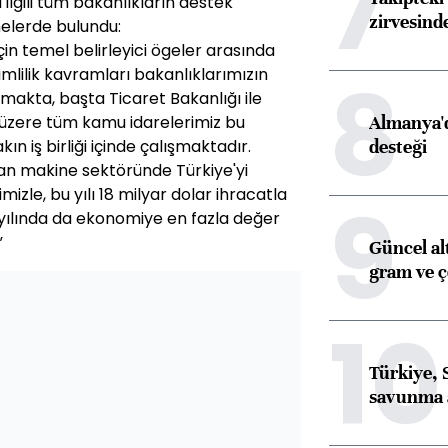
7
 ilgili tüm bakanlıkların destek
zirvesind
melerde bulundu:
çin temel belirleyici ögeler arasında
8
imlilik kavramları bakanlıklarımızın
lmakta, başta Ticaret Bakanlığı ile
Almanya'd
 üzere tüm kamu idarelerimiz bu
desteği
n iş birliği içinde çalışmaktadır.
an makine sektöründe Türkiye'yi
izle, bu yılı 18 milyar dolar ihracatla
9
 yılında da ekonomiye en fazla değer
”
Güncel al
gram ve ç
10
Türkiye, 
savunma 