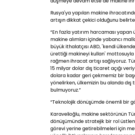
düşmeye devam etse de makine ihraca
Rusya'ya yapılan makine ihracatında
artışın dikkat çekici olduğunu belirte
“En fazla yatırım harcaması yapan ü
makine alımları içinde yabancı mall
büyük ithalatçısı ABD, 'kendi ülkende 
ürettiği makineyi kullan' mottosuyla
rağmen ihracat artışı sağlıyoruz. Tür
15 milyar dolar dış ticaret açığı veri
dolara kadar geri çekmemiz bir baş
yönelirken, ülkemizin bu alanda dış t
bulmuyoruz.”
“Teknolojik dönüşümde önemli bir gö
Karavelioğlu, makine sektörünün Türk
dönüşümünde stratejik bir rol üstlen
görevi yerine getirebilmeleri için me