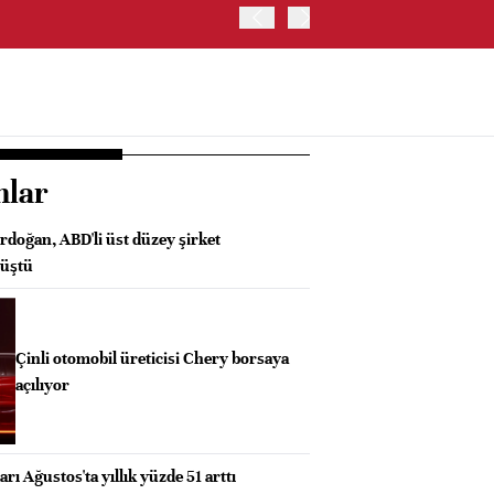
TRUMP: FAİZ ARTIRIMI 
nlar
oğan, ABD'li üst düzey şirket
rüştü
Çinli otomobil üreticisi Chery borsaya
açılıyor
rı Ağustos'ta yıllık yüzde 51 arttı