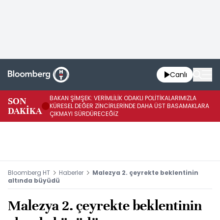
Canlı
BAKAN ŞİMŞEK: VERİMLİLİK ODAKLI POLİTİKALARIMIZLA
BA
SON
KÜRESEL DEĞER ZİNCİRLERİNDE DAHA ÜST BASAMAKLARA
VE
DAKİKA
ÇIKMAYI SÜRDÜRECEĞİZ
DÖ
Bloomberg HT
Haberler
Malezya 2. çeyrekte beklentinin
altında büyüdü
Malezya 2. çeyrekte beklentinin