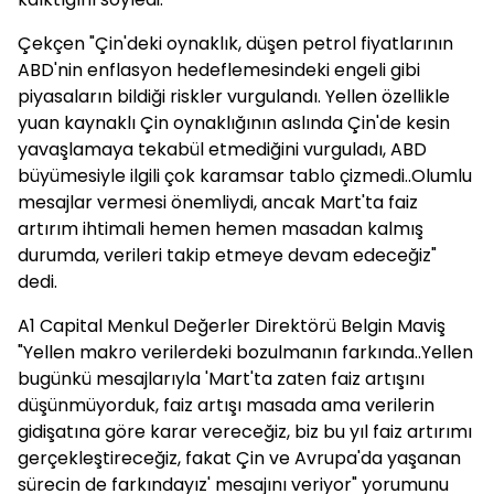
Çekçen "Çin'deki oynaklık, düşen petrol fiyatlarının
ABD'nin enflasyon hedeflemesindeki engeli gibi
piyasaların bildiği riskler vurgulandı. Yellen özellikle
yuan kaynaklı Çin oynaklığının aslında Çin'de kesin
yavaşlamaya tekabül etmediğini vurguladı, ABD
büyümesiyle ilgili çok karamsar tablo çizmedi..Olumlu
mesajlar vermesi önemliydi, ancak Mart'ta faiz
artırım ihtimali hemen hemen masadan kalmış
durumda, verileri takip etmeye devam edeceğiz"
dedi.
A1 Capital Menkul Değerler Direktörü Belgin Maviş
"Yellen makro verilerdeki bozulmanın farkında..Yellen
bugünkü mesajlarıyla 'Mart'ta zaten faiz artışını
düşünmüyorduk, faiz artışı masada ama verilerin
gidişatına göre karar vereceğiz, biz bu yıl faiz artırımı
gerçekleştireceğiz, fakat Çin ve Avrupa'da yaşanan
sürecin de farkındayız' mesajını veriyor" yorumunu