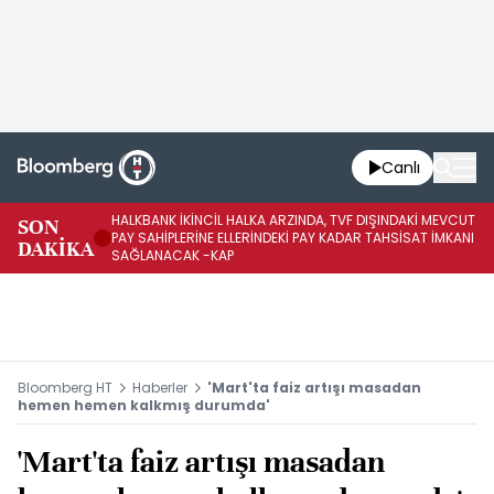
Canlı
HALKBANK İKİNCİL HALKA ARZINDA, TVF DIŞINDAKİ MEVCUT
HA
SON
PAY SAHİPLERİNE ELLERİNDEKİ PAY KADAR TAHSİSAT İMKANI
KO
DAKİKA
SAĞLANACAK -KAP
-K
Bloomberg HT
Haberler
'Mart'ta faiz artışı masadan
hemen hemen kalkmış durumda'
'Mart'ta faiz artışı masadan