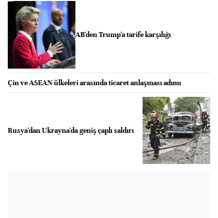
AB'den Trump'a tarife karşılığı
Çin ve ASEAN ülkeleri arasında ticaret anlaşması adımı
Rusya'dan Ukrayna'da geniş çaplı saldırı