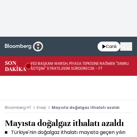
Canlı
SON
FED BAŞKANI WARSH, PİYASA TEPKİSİNE RAĞMEN "SINIRLI
FE
DAKİKA
İLETİŞİM" STRATEJİSİNİ SÜRDÜRECEK - FT
SÜ
Bloomberg HT
Enerji
Mayısta doğalgaz ithalatı azaldı
Mayısta doğalgaz ithalatı azaldı
Türkiye'nin doğalgaz ithalatı mayısta geçen yılın