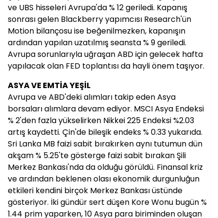
ve UBS hisseleri Avrupa'da % 12 geriledi. Kapanış
sonrası gelen Blackberry yapımcısı Research'ün
Motion bilançosu ise beğenilmezken, kapanışın
ardından yapılan uzatılmış seansta % 9 geriledi.
Avrupa sorunlarıyla uğraşan ABD için gelecek hafta
yapılacak olan FED toplantısı da hayli önem taşıyor.
ASYA VE EMTİA YEŞİL
Avrupa ve ABD'deki alımları takip eden Asya
borsaları alımlara devam ediyor. MSCI Asya Endeksi
% 2'den fazla yükselirken Nikkei 225 Endeksi %2.03
artış kaydetti. Çin'de bileşik endeks % 0.33 yukarıda.
Sri Lanka MB faizi sabit bırakırken aynı tutumun dün
akşam % 5.25'te gösterge faizi sabit bırakan Şili
Merkez Bankası'nda da olduğu görüldü. Finansal kriz
ve ardından beklenen olası ekonomik durgunluğun
etkileri kendini birçok Merkez Bankası üstünde
gösteriyor. İki gündür sert düşen Kore Wonu bugün %
1.44 prim yaparken, 10 Asya para biriminden oluşan