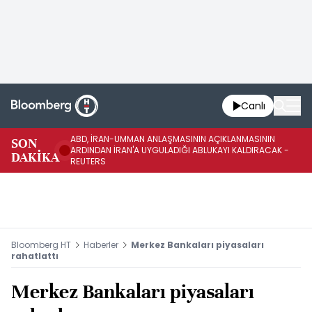
Canlı
ABD, İRAN-UMMAN ANLAŞMASININ AÇIKLANMASININ
AB
SON
ARDINDAN İRAN'A UYGULADIĞI ABLUKAYI KALDIRACAK -
GE
DAKİKA
REUTERS
UY
Bloomberg HT
Haberler
Merkez Bankaları piyasaları
rahatlattı
Merkez Bankaları piyasaları