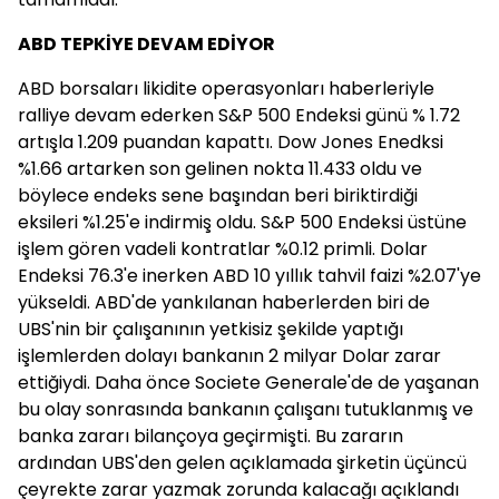
ABD TEPKİYE DEVAM EDİYOR
ABD borsaları likidite operasyonları haberleriyle
ralliye devam ederken S&P 500 Endeksi günü % 1.72
artışla 1.209 puandan kapattı. Dow Jones Enedksi
%1.66 artarken son gelinen nokta 11.433 oldu ve
böylece endeks sene başından beri biriktirdiği
eksileri %1.25'e indirmiş oldu. S&P 500 Endeksi üstüne
işlem gören vadeli kontratlar %0.12 primli. Dolar
Endeksi 76.3'e inerken ABD 10 yıllık tahvil faizi %2.07'ye
yükseldi. ABD'de yankılanan haberlerden biri de
UBS'nin bir çalışanının yetkisiz şekilde yaptığı
işlemlerden dolayı bankanın 2 milyar Dolar zarar
ettiğiydi. Daha önce Societe Generale'de de yaşanan
bu olay sonrasında bankanın çalışanı tutuklanmış ve
banka zararı bilançoya geçirmişti. Bu zararın
ardından UBS'den gelen açıklamada şirketin üçüncü
çeyrekte zarar yazmak zorunda kalacağı açıklandı