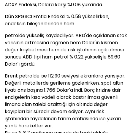
ADXY Endeksi, Dolara karşı %0.08 yukarıda.
Dün SPGSCI Emtia Endeksi % 0.58 yükselirken,
endeksin bileşenlerinden ham
petrolde yükseliş kaydediliyor. ABD'de açıklanan stok
verisinin artmasına rağmen hem Dolar'ın kısmen
değer kaybetmesi hem de risk iştahının açık olması
sonucu ABD tipi ham petrol % 0.22 yükselişle 89.60
Dolar'ı gördü.
Brent petrolde ise 112.90 seviyesi ekranlara yansıyor.
Değerli metallerde gerileme gözlenirken, spot altın
fiyatı ons başına 1.766 Dolar'a indi. Borç krizine dair
endişelerin kısa vadeli olarak bastırılması güvenli
limana olan talebi azalttığı için altında değer
kayıpları bir süredir devam ediyor. Aynı risk
iştahından faydalanan tarım emtiasında ise yukarı
yönlü hareketler var.
Bu ay % 8.7 gerileyen mısırda da tepki olduğu