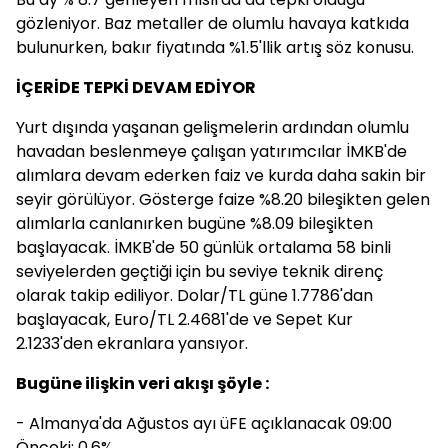
gözleniyor. Baz metaller de olumlu havaya katkıda
bulunurken, bakır fiyatında %1.5'llik artış söz konusu.
İÇERİDE TEPKİ DEVAM EDİYOR
Yurt dışında yaşanan gelişmelerin ardından olumlu
havadan beslenmeye çalışan yatırımcılar İMKB'de
alımlara devam ederken faiz ve kurda daha sakin bir
seyir görülüyor. Gösterge faize %8.20 bileşikten gelen
alımlarla canlanırken bugüne %8.09 bileşikten
başlayacak. İMKB'de 50 günlük ortalama 58 binli
seviyelerden geçtiği için bu seviye teknik direnç
olarak takip ediliyor. Dolar/TL güne 1.7786'dan
başlayacak, Euro/TL 2.4681'de ve Sepet Kur
2.1233'den ekranlara yansıyor.
Bugüne ilişkin veri akışı şöyle :
- Almanya'da Ağustos ayı üFE açıklanacak 09:00
Önceki: 0.6%