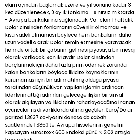
ekim ayından başlamak üzere ve yıl sonuna kadar 3
kez düzenlenecek, 3 aylık fonlama - sınırsız miktarda
- Avrupa bankalarına sağlanacak. Var olan 1 haftalık
Dolar cinsinden fonlamanın güvenilir olmaması ve
kısa vadeli olmaması böylece hem bankaların daha
uzun vadeli olarak Dolar temin etmesine yarayacak
hem de ortak bir çabanın gelmesi piyasaya bir mesaj
olarak verilecek. Son iki aydır Dolar cinsinden
borçlanmak için daha fazla prim ödemek zorunda
kalan bankaların böylece likidite kaynaklarının
kurumaması için bir adım atılmış olduğu piyasa
tarafından düşünülüyor. Yapılan işlemin ardından
liderlerin attığı adımları geleceğe ilişkin bir sinyal
olarak algılayan ve likiditenin rahatlayacağına inanan
oyuncular riskli varlıklarda alıma geçtiler. Euro/Dolar
paritesi 1.3937 seviyesini denese de sabah
saatlerinde 1.3863'te. Avrupa hisselerinin genelini
kapsayan Eurostoxx 600 Endeksi günü % 2.02 artışla
tamamladı.