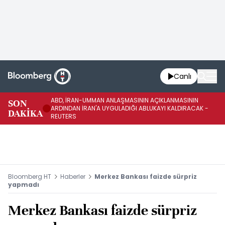
Canlı
ABD, İRAN-UMMAN ANLAŞMASININ AÇIKLANMASININ
AB
SON
ARDINDAN İRAN'A UYGULADIĞI ABLUKAYI KALDIRACAK -
GE
DAKİKA
REUTERS
UY
Bloomberg HT
Haberler
Merkez Bankası faizde sürpriz
yapmadı
Merkez Bankası faizde sürpriz