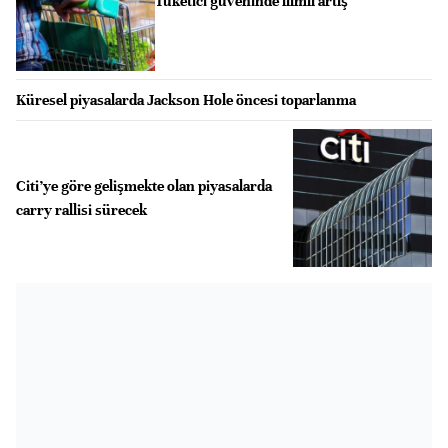
Tüketici güveninde ılımlı artış
Küresel piyasalarda Jackson Hole öncesi toparlanma
Citi’ye göre gelişmekte olan piyasalarda
carry rallisi sürecek