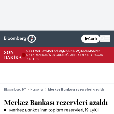
Canlı
ABD, İRAN-UMMAN ANLAŞMASININ AÇIKLANMASININ
AB
SON
ARDINDAN İRAN'A UYGULADIĞI ABLUKAYI KALDIRACAK -
GE
DAKİKA
REUTERS
UY
Bloomberg HT
Haberler
Merkez Bankası rezervleri azaldı
Merkez Bankası rezervleri azaldı
Merkez Bankası'nın toplam rezervleri, 19 Eylül