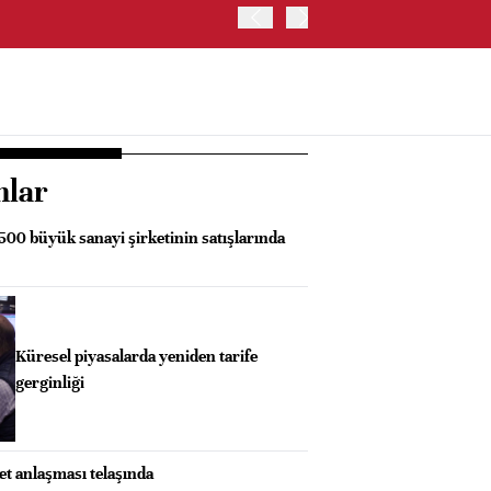
TRUMP: WARSH OLDUKÇA 
nlar
 500 büyük sanayi şirketinin satışlarında
Küresel piyasalarda yeniden tarife
gerginliği
ret anlaşması telaşında