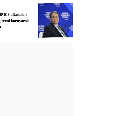
BRICS ülkelerini
 güveni koruyarak
ı