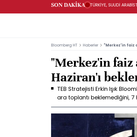
SON DAKİKA
TÜRKİYE, SUUDİ ARABİ
Bloomberg HT
Haberler
"Merkez'in faiz 
"Merkez'in faiz a
Haziran'ı bekl
TEB Stratejisti Erkin Işık Bl
ara toplantı beklemediğini, 7