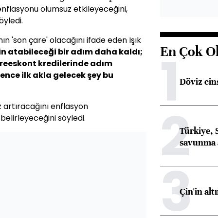
nflasyonu olumsuz etkileyeceğini,
öyledi.
ın 'son çare' olacağını ifade eden Işık
En Çok O
1
n atabileceği bir adım daha kaldı;
 reeskont kredilerinde adım
bence ilk akla gelecek şey bu
Döviz cins
2
z artıracağını enflasyon
belirleyeceğini söyledi.
Türkiye, 
savunma 
3
Çin'in alt