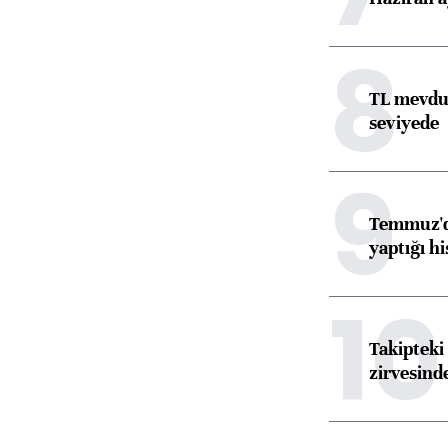
8
TL mevdua
seviyede
9
Temmuz'da
yaptığı hi
10
Takipteki 
zirvesind