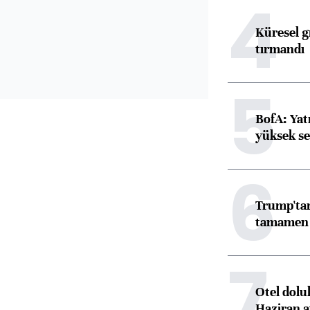
4
Küresel gı
tırmandı
5
BofA: Yatı
yüksek se
6
Trump'tan
tamamen o
7
Otel dolu
Haziran a