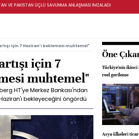
STAN VE PAKİSTAN ÜÇLÜ SAVUNMA ANLAŞMASI İMZALADI
artışı için 7 Haziran'ı beklemesi muhtemel"
Öne Çıka
rtışı için 7
Türkiye'nin ikinci
emesi muhtemel"
reel gerileme
oomberg HT'ye Merkez Bankası'ndan
 Haziran'ı bekleyeceğini öngördü
Asya ülkeleri tica