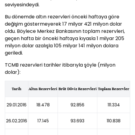
seviyesindeydi.
Bu dönemde altın rezervleri önceki haftaya göre
değişim göstermeyerek 17 milyar 421 milyon dolar
oldu. Böylece Merkez Bankasının toplam rezervleri,
geçen hafta bir önceki haftaya kıyasla 1 milyar 205
milyon dolar azalışla 105 milyar 141 milyon dolara
geriledi.
TCMB rezervleri tarihler itibarıyla şöyle (milyon
dolar):
Tarih
Altın Rezervleri
Brüt Döviz Rezervleri
Toplam Rezervler
29.01.2016
18.478
92.856
111.334
26.02.2016
17.145
93.693
110.838