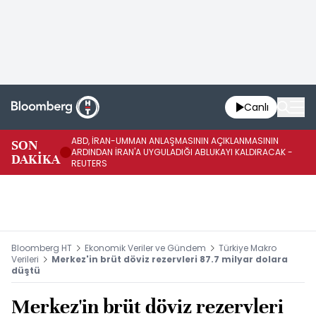
Canlı
ABD, İRAN-UMMAN ANLAŞMASININ AÇIKLANMASININ
AB
SON
ARDINDAN İRAN'A UYGULADIĞI ABLUKAYI KALDIRACAK -
GE
DAKİKA
REUTERS
UY
Bloomberg HT
Ekonomik Veriler ve Gündem
Türkiye Makro
Verileri
Merkez'in brüt döviz rezervleri 87.7 milyar dolara
düştü
Merkez'in brüt döviz rezervleri