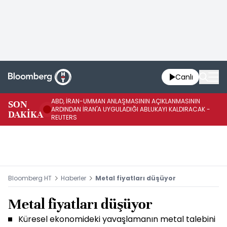
Canlı
ABD, İRAN-UMMAN ANLAŞMASININ AÇIKLANMASININ
AB
SON
ARDINDAN İRAN'A UYGULADIĞI ABLUKAYI KALDIRACAK -
GE
DAKİKA
REUTERS
UY
Bloomberg HT
Haberler
Metal fiyatları düşüyor
Metal fiyatları düşüyor
Küresel ekonomideki yavaşlamanın metal talebini