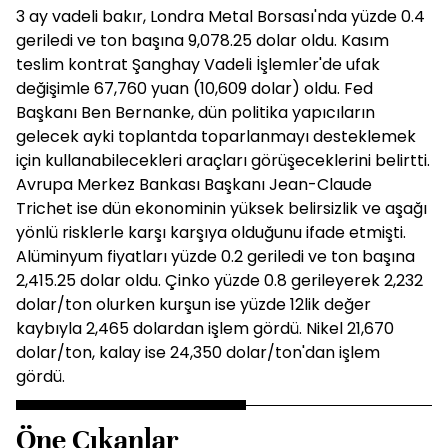
3 ay vadeli bakır, Londra Metal Borsası'nda yüzde 0.4
geriledi ve ton başına 9,078.25 dolar oldu. Kasım
teslim kontrat Şanghay Vadeli İşlemler'de ufak
değişimle 67,760 yuan (10,609 dolar) oldu. Fed
Başkanı Ben Bernanke, dün politika yapıcıların
gelecek ayki toplantda toparlanmayı desteklemek
için kullanabilecekleri araçları görüşeceklerini belirtti.
Avrupa Merkez Bankası Başkanı Jean-Claude
Trichet ise dün ekonominin yüksek belirsizlik ve aşağı
yönlü risklerle karşı karşıya olduğunu ifade etmişti.
Alüminyum fiyatları yüzde 0.2 geriledi ve ton başına
2,415.25 dolar oldu. Çinko yüzde 0.8 gerileyerek 2,232
dolar/ton olurken kurşun ise yüzde 12lik değer
kaybıyla 2,465 dolardan işlem gördü. Nikel 21,670
dolar/ton, kalay ise 24,350 dolar/ton'dan işlem
gördü.
Öne Çıkanlar