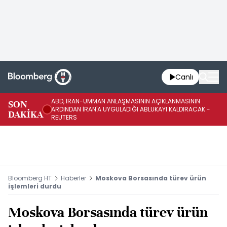
Canlı
ABD, İRAN-UMMAN ANLAŞMASININ AÇIKLANMASININ
AB
SON
ARDINDAN İRAN'A UYGULADIĞI ABLUKAYI KALDIRACAK -
GE
DAKİKA
REUTERS
UY
Bloomberg HT
Haberler
Moskova Borsasında türev ürün
işlemleri durdu
Moskova Borsasında türev ürün