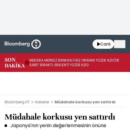
Canlı
SON
MEKSİKA MERKEZ BANKASI FAİZ ORANINI YÜZDE 6,50'DE
OY
DAKİKA
SABİT BIRAKTI; BEKLENTİ YÜZDE 6,50
AÇ
Bloomberg HT
Haberler
Müdahale korkusu yen sattırdı
Müdahale korkusu yen sattırdı
Japonya'nın yenin değerlenmesinin önüne