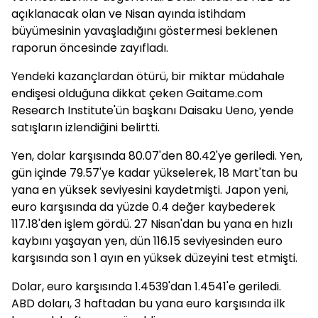
açıklanacak olan ve Nisan ayında istihdam
büyümesinin yavaşladığını göstermesi beklenen
raporun öncesinde zayıfladı.
Yendeki kazançlardan ötürü, bir miktar müdahale
endişesi olduğuna dikkat çeken Gaitame.com
Research Institute'ün başkanı Daisaku Ueno, yende
satışların izlendiğini belirtti.
Yen, dolar karşısında 80.07'den 80.42'ye geriledi. Yen,
gün içinde 79.57'ye kadar yükselerek, 18 Mart'tan bu
yana en yüksek seviyesini kaydetmişti. Japon yeni,
euro karşısında da yüzde 0.4 değer kaybederek
117.18'den işlem gördü. 27 Nisan'dan bu yana en hızlı
kaybını yaşayan yen, dün 116.15 seviyesinden euro
karşısında son 1 ayın en yüksek düzeyini test etmişti.
Dolar, euro karşısında 1.4539'dan 1.4541'e geriledi.
ABD doları, 3 haftadan bu yana euro karşısında ilk