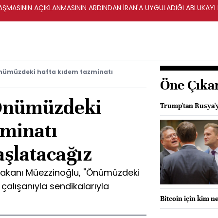
ŞMASININ AÇIKLANMASININ ARDINDAN İRAN'A UYGULADIĞI ABLUKAYI
nümüzdeki hafta kıdem tazminatı
Öne Çıka
Önümüzdeki
Trump'tan Rusya'ya
zminatı
aşlatacağız
Bakanı Müezzinoğlu, "Önümüzdeki
 çalışanıyla sendikalarıyla
Bitcoin için kim n