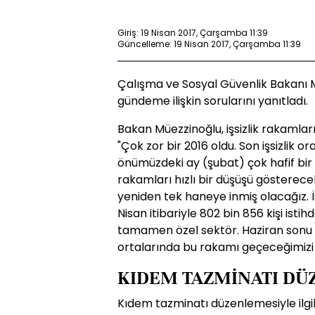
Giriş: 19 Nisan 2017, Çarşamba 11:39
Güncelleme: 19 Nisan 2017, Çarşamba 11:39
Çalışma ve Sosyal Güvenlik Bakanı
gündeme ilişkin sorularını yanıtladı.
Bakan Müezzinoğlu, işsizlik rakamların
"Çok zor bir 2016 oldu. Son işsizlik 
önümüzdeki ay (şubat) çok hafif bir
rakamları hızlı bir düşüşü gösterecek.
yeniden tek haneye inmiş olacağız. 
Nisan itibariyle 802 bin 856 kişi istih
tamamen özel sektör. Haziran sonu 
ortalarında bu rakamı geçeceğimizi
KIDEM TAZMİNATI DÜ
Kıdem tazminatı düzenlemesiyle ilgi