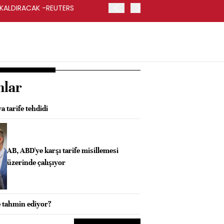
 KALDIRACAK -REUTERS
ABD DIŞİŞLERİ BAKANLIĞI
UYGULANACAK
nlar
 tarife tehdidi
AB, ABD'ye karşı tarife misillemesi
üzerinde çalışıyor
e tahmin ediyor?