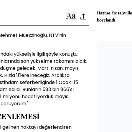
Hazine, üç tahvill
borçlandı
 Mehmet Müezzinoğlu, NTV'nin
daki yükselişle ilgili şöyle konuştu:
oranlarında son yükselme rakamını aldık,
 düşme gelecek. Mart, nisan, mayıs
 Hızla 11'lere ineceğiz. Aralıkta
İstihdam seferberliğinde 1 Ocak-15
dam edildi. Bunların 583 bin 866'sı
1 milyonu hedefliyorduk mayıs
 görüyorum."
ZENLEMESİ
li gelinen noktayı değerlendiren