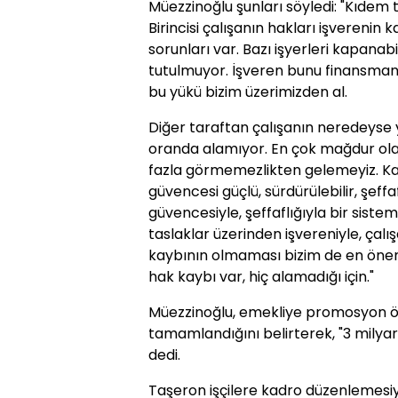
Müezzinoğlu şunları söyledi: "Kıdem t
Birincisi çalışanın hakları işverenin
sorunları var. Bazı işyerleri kapanabi
tutulmuyor. İşveren bunu finansman o
bu yükü bizim üzerimizden al.
Diğer taraftan çalışanın neredeyse y
oranda alamıyor. En çok mağdur ola
fazla görmemezlikten gelemeyiz. Kaç
güvencesi güçlü, sürdürülebilir, şeffa
güvencesiyle, şeffaflığıyla bir sist
taslaklar üzerinden işvereniyle, çalı
kaybının olmaması bizim de en öneml
hak kaybı var, hiç alamadığı için."
Müezzinoğlu, emekliye promosyon öd
tamamlandığını belirterek, "3 milyar
dedi.
Taşeron işçilere kadro düzenlemesiyl