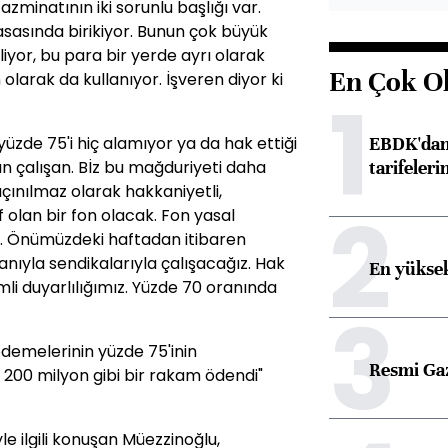
azminatının iki sorunlu başlığı var.
 kasasında birikiyor. Bunun çok büyük
liyor, bu para bir yerde ayrı olarak
En Çok O
larak da kullanıyor. İşveren diyor ki
1
EBDK'dan 
üzde 75'i hiç alamıyor ya da hak ettiği
tarifeleri
n çalışan. Bİz bu mağduriyeti daha
ınılmaz olarak hakkaniyetli,
2
f olan bir fon olacak. Fon yasal
em. Önümüzdeki haftadan itibaren
şanıyla sendikalarıyla çalışacağız. Hak
En yüksek
i duyarlılığımız. Yüzde 70 oranında
3
emelerinin yüzde 75'inin
Resmi Ga
 200 milyon gibi bir rakam ödendi"
e ilgili konuşan Müezzinoğlu,