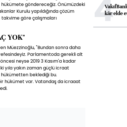
4
nra hükümete göndereceğiz. Önümüzdeki
VakıfBank
akanlar Kurulu yapıldığında çözüm
kâr elde e
o takvime göre çalışmaları
AÇ YOK"
ren Müezzinoğlu, "Bundan sonra daha
 arefesindeyiz. Parlamentoda gerekli alt
 öncesi neyse 2019 3 Kasım'a kadar
 yıla yakın zaman güçlü icraat
e hükümetten beklediği bu.
bir hükümet var. Vatandaş da icraaat
edi.