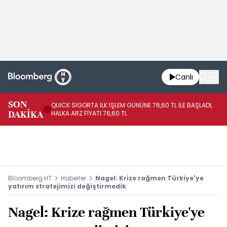
Canlı
SON
QUICK SİGORTA İLK İŞLEM GÜNÜNE 76,60 TL İLE BAŞLADI,
BI
DAKİKA
HALKA ARZ FİYATI 76,60 TL
PU
Bloomberg HT
Haberler
Nagel: Krize rağmen Türkiye'ye
yatırım stratejimizi değiştirmedik
Nagel: Krize rağmen Türkiye'ye