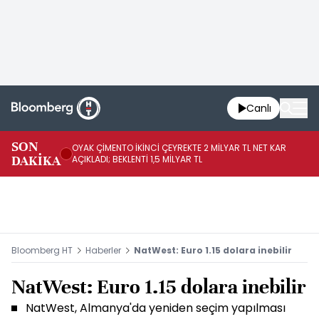
Canlı
İR
SON
OYAK ÇİMENTO İKİNCİ ÇEYREKTE 2 MİLYAR TL NET KAR
YÖ
DAKİKA
AÇIKLADI; BEKLENTİ 1,5 MİLYAR TL
OL
Bloomberg HT
Haberler
NatWest: Euro 1.15 dolara inebilir
NatWest: Euro 1.15 dolara inebilir
NatWest, Almanya'da yeniden seçim yapılması