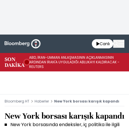
Canlı
ABD, İRAN-UMMAN ANLAŞMASININ AÇIKLANMASININ
AB
SON
ARDINDAN İRAN'A UYGULADIĞI ABLUKAYI KALDIRACAK -
GE
DAKİKA
REUTERS
UY
Bloomberg HT
Haberler
New York borsası karışık kapandı
New York borsası karışık kapandı
New York borsasında endeksler, iç politika ile ilgili