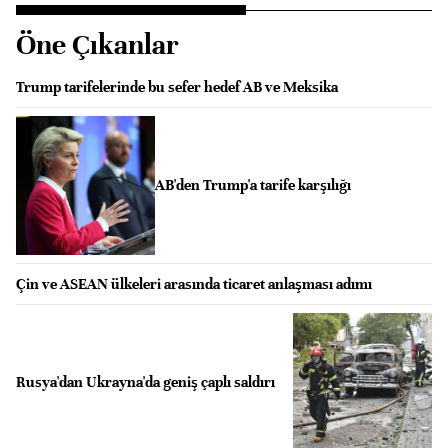
Öne Çıkanlar
Trump tarifelerinde bu sefer hedef AB ve Meksika
AB'den Trump'a tarife karşılığı
Çin ve ASEAN ülkeleri arasında ticaret anlaşması adımı
Rusya'dan Ukrayna'da geniş çaplı saldırı