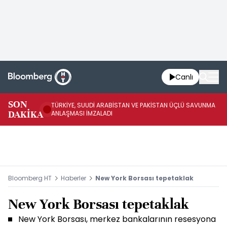
Canlı
SON
TÜRKİYE, SUUDİ ARABİSTAN VE PAKİSTAN ÜÇLÜ SAVUNMA
TR
DAKİKA
ANLAŞMASI İMZALADI
BN
Bloomberg HT
Haberler
New York Borsası tepetaklak
New York Borsası tepetaklak
New York Borsası, merkez bankalarının resesyona