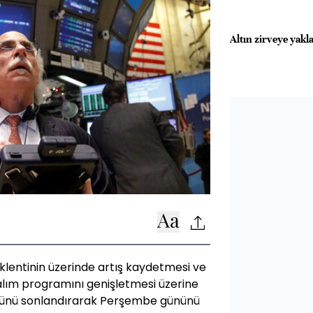
Altın zirveye yakl
eklentinin üzerinde artış kaydetmesi ve
alım programını genişletmesi üzerine
üşünü sonlandırarak Perşembe gününü