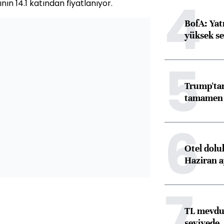
4
nın 14.1 katından fiyatlanıyor.
BofA: Yatı
yüksek se
5
Trump'tan
tamamen o
6
Otel dolu
Haziran a
7
TL mevdua
seviyede