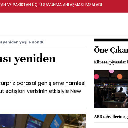
STAN VE PAKİSTAN ÜÇLÜ SAVUNMA ANLAŞMASI İMZALADI
ı yeniden yeşile döndü
Öne Çıka
sı yeniden
Küresel piyasalar 
sürpriz parasal genişleme hamlesi
t satışları verisinin etkisiyle New
ABD tahvillerine g