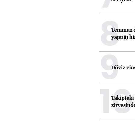
8
Temmuz'da
yaptığı hi
9
Döviz cins
10
Takipteki 
zirvesind