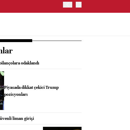
TRUMP: WARSH OLDUKÇA 
nlar
bilançolara odaklandı
Piyasada dikkat çekici Trump
pozisyonları
üvenli liman girişi