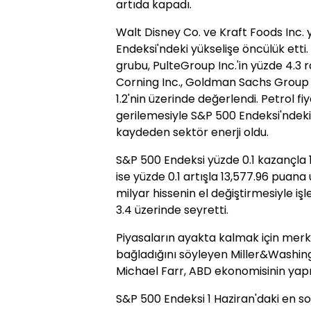
artıda kapadı.
Walt Disney Co. ve Kraft Foods Inc.
Endeksi'ndeki yükselişe öncülük etti.
grubu, PulteGroup Inc.'in yüzde 4.3 r
Corning Inc., Goldman Sachs Group In
1.2'nin üzerinde değerlendi. Petrol f
gerilemesiyle S&P 500 Endeksi'ndeki
kaydeden sektör enerji oldu.
S&P 500 Endeksi yüzde 0.1 kazançla 
ise yüzde 0.1 artışla 13,577.96 puana
milyar hissenin el değiştirmesiyle i
3.4 üzerinde seyretti.
Piyasaların ayakta kalmak için merk
bağladığını söyleyen Miller&Washin
Michael Farr, ABD ekonomisinin yapıcı
S&P 500 Endeksi 1 Haziran'daki en s