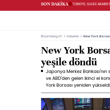
SON DAKİKA
TÜRKİYE, SUUDİ ARABİ
Bloomberg HT
Haberler
New York Borsas
New York Borsa
yeşile döndü
Japonya Merkez Bankası'nın 
ve ABD'den gelen ikinci el konu
York Borsası yeniden yükseldi