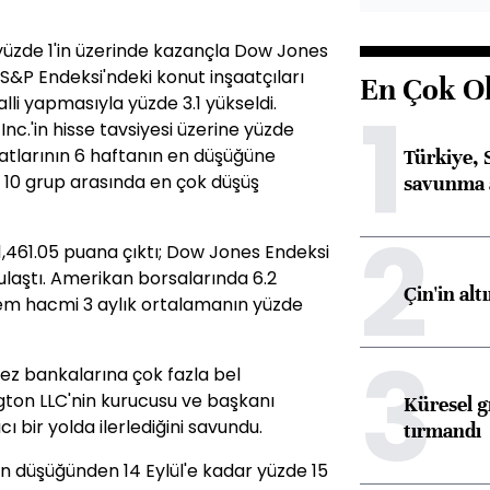
 yüzde 1'in üzerinde kazançla Dow Jones
 S&P Endeksi'ndeki konut inşaatçıları
En Çok O
1
alli yapmasıyla yüzde 3.1 yükseldi.
c.'in hisse tavsiyesi üzerine yüzde
iyatlarının 6 haftanın en düşüğüne
Türkiye, 
 10 grup arasında en çok düşüş
savunma 
2
1,461.05 puana çıktı; Dow Jones Endeksi
 ulaştı. Amerikan borsalarında 6.2
Çin'in alt
şlem hacmi 3 aylık ortalamanın yüzde
3
ez bankalarına çok fazla bel
gton LLC'nin kurucusu ve başkanı
Küresel gı
 bir yolda ilerlediğini savundu.
tırmandı
on düşüğünden 14 Eylül'e kadar yüzde 15