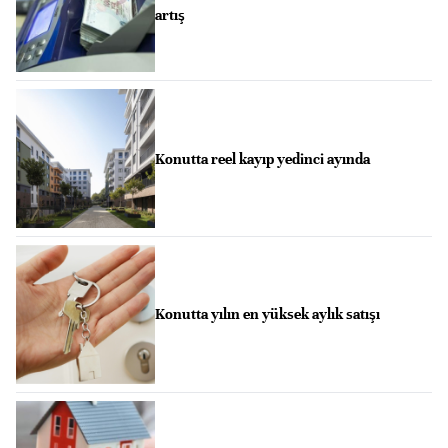
artış
Konutta reel kayıp yedinci ayında
Konutta yılın en yüksek aylık satışı