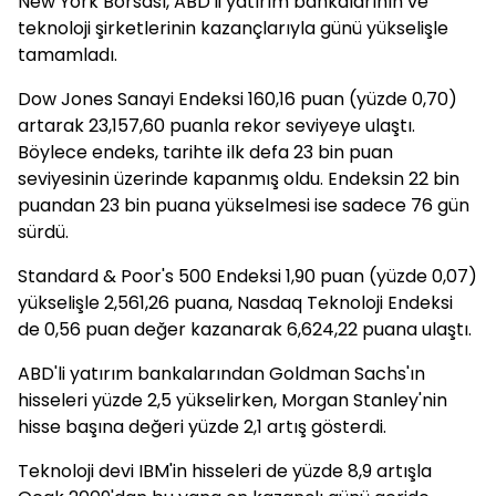
New York Borsası, ABD'li yatırım bankalarının ve
teknoloji şirketlerinin kazançlarıyla günü yükselişle
tamamladı.
Dow Jones Sanayi Endeksi 160,16 puan (yüzde 0,70)
artarak 23,157,60 puanla rekor seviyeye ulaştı.
Böylece endeks, tarihte ilk defa 23 bin puan
seviyesinin üzerinde kapanmış oldu. Endeksin 22 bin
puandan 23 bin puana yükselmesi ise sadece 76 gün
sürdü.
Standard & Poor's 500 Endeksi 1,90 puan (yüzde 0,07)
yükselişle 2,561,26 puana, Nasdaq Teknoloji Endeksi
de 0,56 puan değer kazanarak 6,624,22 puana ulaştı.
ABD'li yatırım bankalarından Goldman Sachs'ın
hisseleri yüzde 2,5 yükselirken, Morgan Stanley'nin
hisse başına değeri yüzde 2,1 artış gösterdi.
Teknoloji devi IBM'in hisseleri de yüzde 8,9 artışla