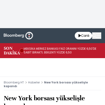
Canlı
SON
MEKSİKA MERKEZ BANKASI FAİZ ORANINI YÜZDE 6,50'DE
OY
DAKİKA
SABİT BIRAKTI; BEKLENTİ YÜZDE 6,50
AÇ
Bloomberg HT
Haberler
New York borsası yükselişle
kapandı
New York borsası yükselişle