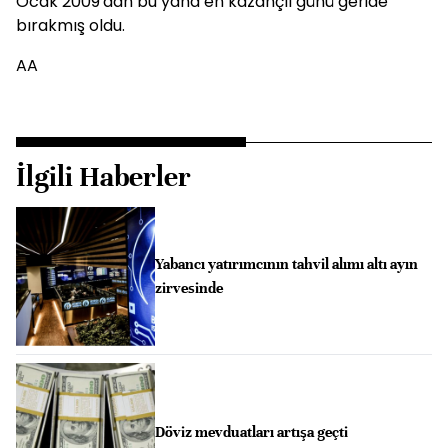
Ocak 2009'dan bu yana en kazançlı günü geride
bırakmış oldu.
AA
İlgili Haberler
Yabancı yatırımcının tahvil alımı altı ayın
zirvesinde
Döviz mevduatları artışa geçti