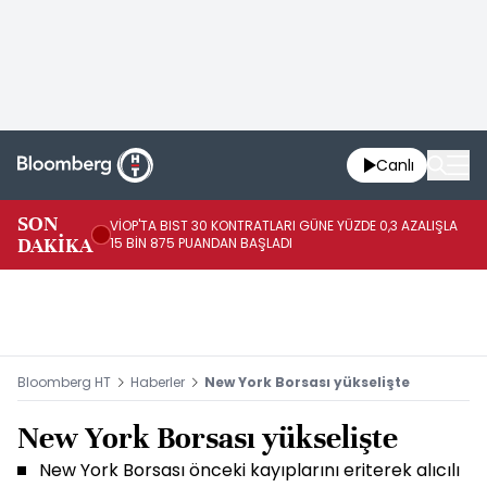
Canlı
SON
VİOP'TA BIST 30 KONTRATLARI GÜNE YÜZDE 0,3 AZALIŞLA
AL
DAKİKA
15 BİN 875 PUANDAN BAŞLADI
AZ
Bloomberg HT
Haberler
New York Borsası yükselişte
New York Borsası yükselişte
New York Borsası önceki kayıplarını eriterek alıcılı