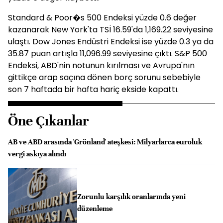
Standard & Poor�s 500 Endeksi yüzde 0.6 değer
kazanarak New York'ta TSİ 16.59'da 1,169.22 seviyesine
ulaştı. Dow Jones Endüstri Endeksi ise yüzde 0.3 ya da
35.87 puan artışla 11,096.99 seviyesine çıktı. S&P 500
Endeksi, ABD'nin notunun kırılması ve Avrupa'nın
gittikçe arap saçına dönen borç sorunu sebebiyle
son 7 haftada bir hafta hariç ekside kapattı.
Öne Çıkanlar
AB ve ABD arasında 'Grönland' ateşkesi: Milyarlarca euroluk
vergi askıya alındı
Zorunlu karşılık oranlarında yeni
düzenleme