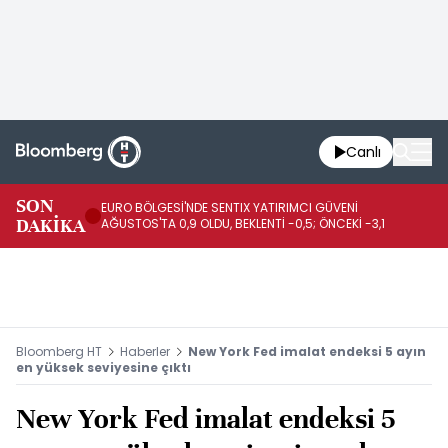
Canlı
SON
EURO BÖLGESİ'NDE SENTIX YATIRIMCI GÜVENİ
İR
DAKİKA
AĞUSTOS'TA 0,9 OLDU, BEKLENTİ -0,5; ÖNCEKİ -3,1
DE
Bloomberg HT
Haberler
New York Fed imalat endeksi 5 ayın
en yüksek seviyesine çıktı
New York Fed imalat endeksi 5