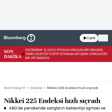
Canlı
FED/BARKIN: İŞ GÜCÜ PİYASASI KIRILGAN BİR DENGEDE,
SON
İŞ
SINIRLI DÜZEYDE POZİTİF İSTİHDAM ARTIŞININ GÖRÜLDÜĞÜ
DAKİKA
SÜ
BİR ORTAMDAYIZ
Bloomberg HT
Haberler
Nikkei 225 Endeksi hızlı sıçradı
Nikkei 225 Endeksi hızlı sıçradı
ABD'de perakende satışların beklentiyi aşması ve