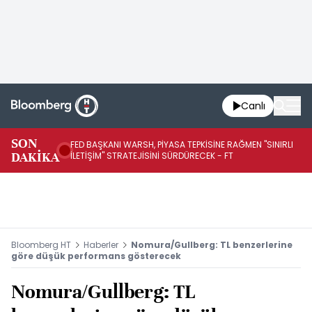
Canlı
SON
FED BAŞKANI WARSH, PİYASA TEPKİSİNE RAĞMEN "SINIRLI
FE
DAKİKA
İLETİŞİM" STRATEJİSİNİ SÜRDÜRECEK - FT
SÜ
Bloomberg HT
Haberler
Nomura/Gullberg: TL benzerlerine
göre düşük performans gösterecek
Nomura/Gullberg: TL