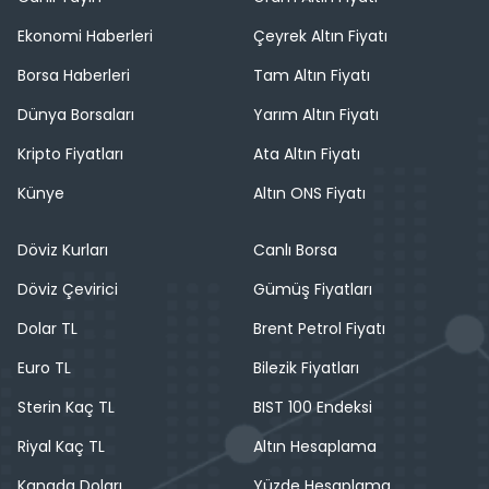
Ekonomi Haberleri
Çeyrek Altın Fiyatı
Borsa Haberleri
Tam Altın Fiyatı
Dünya Borsaları
Yarım Altın Fiyatı
Kripto Fiyatları
Ata Altın Fiyatı
Künye
Altın ONS Fiyatı
Döviz Kurları
Canlı Borsa
Döviz Çevirici
Gümüş Fiyatları
Dolar TL
Brent Petrol Fiyatı
Euro TL
Bilezik Fiyatları
Sterin Kaç TL
BIST 100 Endeksi
Riyal Kaç TL
Altın Hesaplama
Kanada Doları
Yüzde Hesaplama