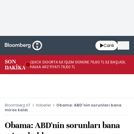
Canlı
SON
QUICK SİGORTA İLK İŞLEM GÜNÜNE 76,60 TL İLE BAŞLADI,
BI
DAKİKA
HALKA ARZ FİYATI 76,60 TL
PU
Bloomberg HT
Haberler
Obama: ABD'nin sorunları bana
miras kaldı
Obama: ABD'nin sorunları bana