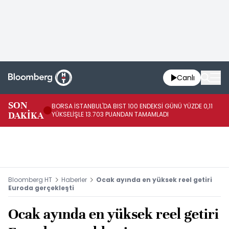
Canlı
SON
BORSA İSTANBUL'DA BIST 100 ENDEKSİ GÜNÜ YÜZDE 0,11
FE
DAKİKA
YÜKSELİŞLE 13.703 PUANDAN TAMAMLADI
AR
Bloomberg HT
Haberler
Ocak ayında en yüksek reel getiri
Euroda gerçekleşti
Ocak ayında en yüksek reel getiri