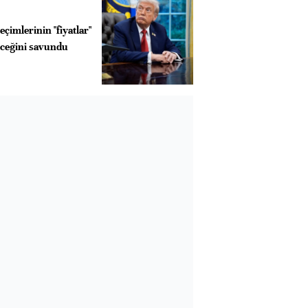
çimlerinin "fiyatlar"
eceğini savundu