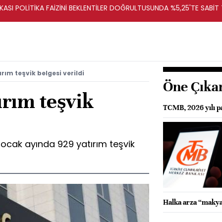
ASI POLİTİKA FAİZİNİ BEKLENTİLER DOĞRULTUSUNDA %5,25'TE SABİT
rım teşvik belgesi verildi
Öne Çıka
ırım teşvik
TCMB, 2026 yılı pa
, ocak ayında 929 yatırım teşvik
Halka arza “makya