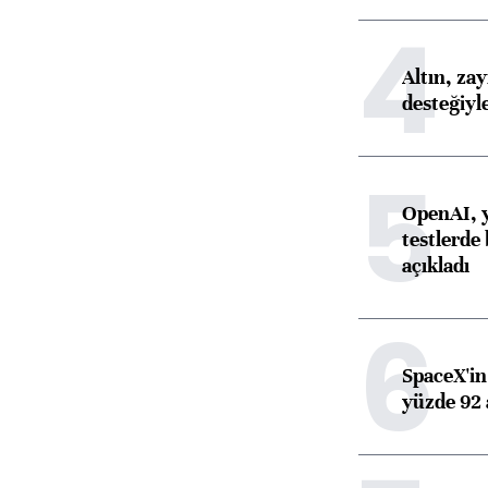
4
Altın, za
desteğiyl
5
OpenAI, y
testlerde 
açıkladı
6
SpaceX'in 
yüzde 92 