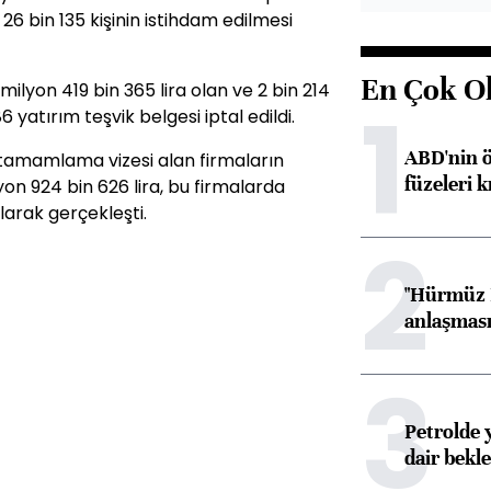
 26 bin 135 kişinin istihdam edilmesi
En Çok O
milyon 419 bin 365 lira olan ve 2 bin 214
1
 yatırım teşvik belgesi iptal edildi.
ABD'nin ö
 tamamlama vizesi alan firmaların
füzeleri k
yon 924 bin 626 lira, bu firmalarda
olarak gerçekleşti.
2
"Hürmüz B
anlaşması 
3
Petrolde 
dair bekle