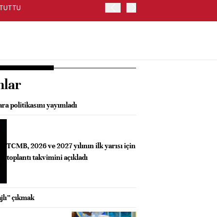
 TUTTU
ANKARA CUMHURİYET BAŞS
BAKANLIĞINA GÖNDERDİ
nlar
ra politikasını yayımladı
TCMB, 2026 ve 2027 yılının ilk yarısı için
toplantı takvimini açıkladı
jlı” çıkmak