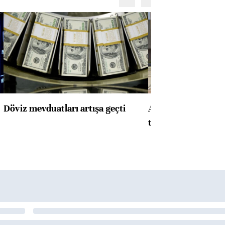
Döviz mevduatları artışa geçti
ABD'de konut başla
toparlandı