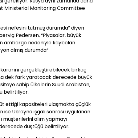
esi gerekiyor. Rusya aynı zamanda daha
oint Ministerial Monitoring Committee
cesi nefesini tutmuş durumda” diyen
aervig Pedersen, “Piyasalar, büyük
nan ambargo nedeniyle kaybolan
isyon almış durumda”
 kararını gerçekleştirebilecek birkaç
yına dek fark yaratacak derecede büyük
iteye sahip ülkelerin Suudi Arabistan,
 belirtiliyor.
üt ettiği kapasiteleri ulaşmakta güçlük
in ise Ukrayna işgali sonrası uygulanan
zı müşterilerini alım yapmayı
erecede düştüğü belirtiliyor.