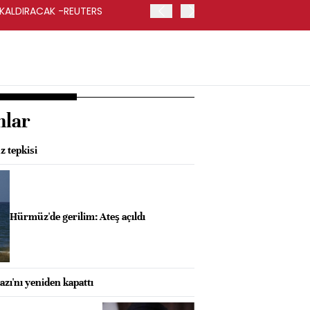
 KALDIRACAK -REUTERS
ABD DIŞİŞLERİ BAKANLIĞI
UYGULANACAK
nlar
 tepkisi
Hürmüz'de gerilim: Ateş açıldı
zı'nı yeniden kapattı