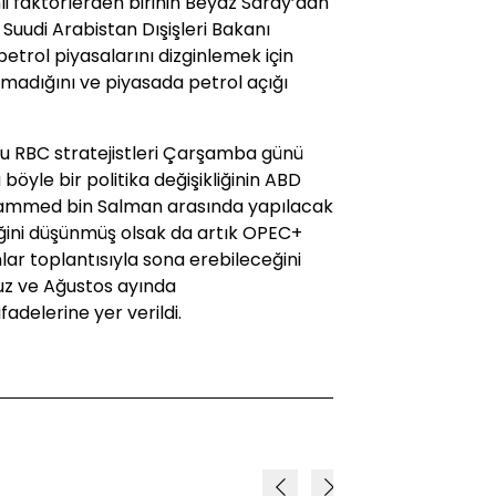
li faktörlerden birinin Beyaz Saray’dan
 Suudi Arabistan Dışişleri Bakanı
etrol piyasalarını dizginlemek için
lmadığını ve piyasada petrol açığı
ğu RBC stratejistleri Çarşamba günü
 böyle bir politika değişikliğinin ABD
hammed bin Salman arasında yapılacak
ğini düşünmüş olsak da artık OPEC+
ar toplantısıyla sona erebileceğini
uz ve Ağustos ayında
adelerine yer verildi.