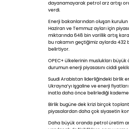
dayanamayarak petrol arz artışı or
verdi.
Enerji bakanlarından oluşan kurulu
Haziran ve Temmuz ayları için piyas
miktarında 648 bin varillik artış karar
bu rakamın geçtiğimiz aylarda 432 b
belirtiyor.
OPEC+ ülkelerinin muslukları büyük
durumun enerji piyasasını ciddi şekil
Suudi Arabistan liderliğindeki birlik
Ukrayna’yı işgaline ve enerji fiyatla
inatla daha önce belirlediği kademeli
Birlik bugüne dek krizi birçok topl
piyasalardan daha çok siyasetin ko
Daha büyük oranda petrol üretim artı