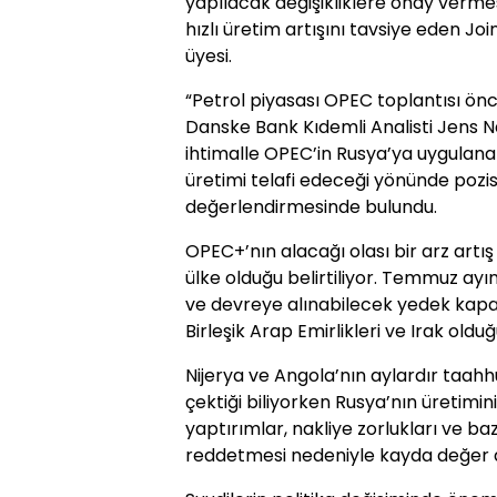
yapılacak değişikliklere onay verm
hızlı üretim artışını tavsiye eden J
üyesi.
“Petrol piyasası OPEC toplantısı ön
Danske Bank Kıdemli Analisti Jens N
ihtimalle OPEC’in Rusya’ya uygula
üretimi telafi edeceği yönünde poz
değerlendirmesinde bulundu.
OPEC+’nın alacağı olası bir arz artış
ülke olduğu belirtiliyor. Temmuz a
ve devreye alınabilecek yedek kapas
Birleşik Arap Emirlikleri ve Irak olduğu
Nijerya ve Angola’nın aylardır taahh
çektiği biliyorken Rusya’nın üretimin
yaptırımlar, nakliye zorlukları ve ba
reddetmesi nedeniyle kayda değer d