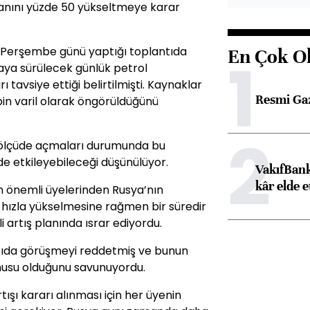
anını yüzde 50 yükseltmeye karar
n Perşembe günü yaptığı toplantıda
En Çok O
1
aya sürülecek günlük petrol
ı tavsiye ettiği belirtilmişti. Kaynaklar
Resmi Ga
in varil olarak öngörüldüğünü
2
 ölçüde açmaları durumunda bu
de etkileyebileceği düşünülüyor.
VakıfBank
kâr elde e
 en önemli üyelerinden Rusya’nın
rı hızla yükselmesine rağmen bir süredir
 artış planında ısrar ediyordu.
antıda görüşmeyi reddetmiş ve bunun
nusu olduğunu savunuyordu.
şı kararı alınması için her üyenin