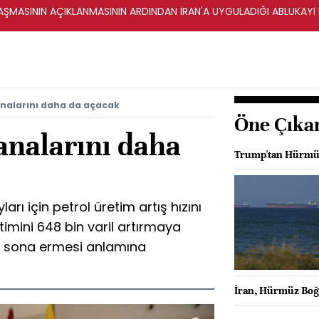
ŞMASININ AÇIKLANMASININ ARDINDAN İRAN'A UYGULADIĞI ABLUKAYI
analarını daha da açacak
Öne Çıka
analarını daha
Trump'tan Hürmüz
ı için petrol üretim artış hızını
timini 648 bin varil artırmaya
ın sona ermesi anlamına
İran, Hürmüz Boğa