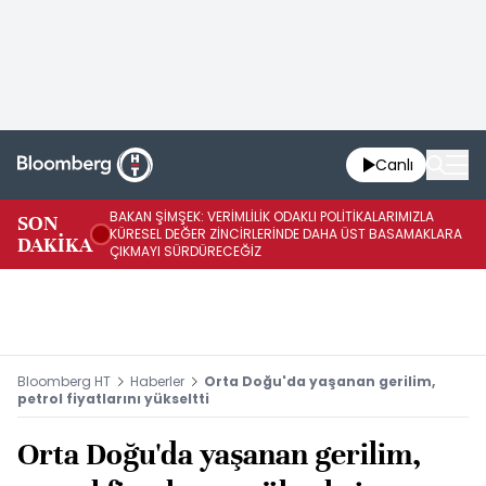
Canlı
BAKAN ŞİMŞEK: VERİMLİLİK ODAKLI POLİTİKALARIMIZLA
BA
SON
KÜRESEL DEĞER ZİNCİRLERİNDE DAHA ÜST BASAMAKLARA
VE
DAKİKA
ÇIKMAYI SÜRDÜRECEĞİZ
DÖ
Bloomberg HT
Haberler
Orta Doğu'da yaşanan gerilim,
petrol fiyatlarını yükseltti
Orta Doğu'da yaşanan gerilim,